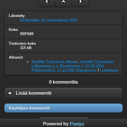
Lähetetty
keskiviikko 10. maaliskuuta 2021
Koko
959*689
Tiedoston koko
115 kB
Albumit
Annikki Yrjänäisen albumi. Annikki Yrjänäinen
e.Nieminen o.s. Rouhiainen s. 27.05.1915
Pälkjärvellä k. 17.12.1997 Kajaanissa.
/
Lottakuvia
0 kommenttia
Lisää kommentti
Käyttäjien kommentit
Powered by
Piwigo