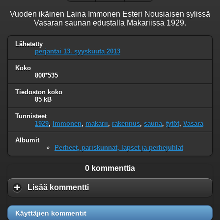
Vuoden ikäinen Laina Immonen Esteri Nousiaisen sylissä
Vasaran saunan edustalla Makariissa 1929.
Lähetetty
perjantai 13. syyskuuta 2013
Koko
800*535
Tiedoston koko
85 kB
Tunnisteet
1929
,
Immonen
,
makarii
,
rakennus
,
sauna
,
tytöt
,
Vasara
Albumit
Perheet, pariskunnat, lapset ja perhejuhlat
0 kommenttia
Lisää kommentti
Käyttäjien kommentit