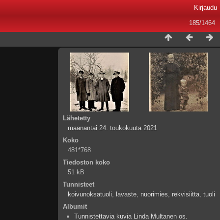
Kirjaudu
185/1464
Lähetetty
maanantai 24. toukokuuta 2021
Koko
481*768
Tiedoston koko
51 kB
Tunnisteet
koivunoksatuoli
,
lavaste
,
nuorimies
,
rekvisiitta
,
tuoli
Albumit
Tunnistettavia kuvia Linda Multanen os.