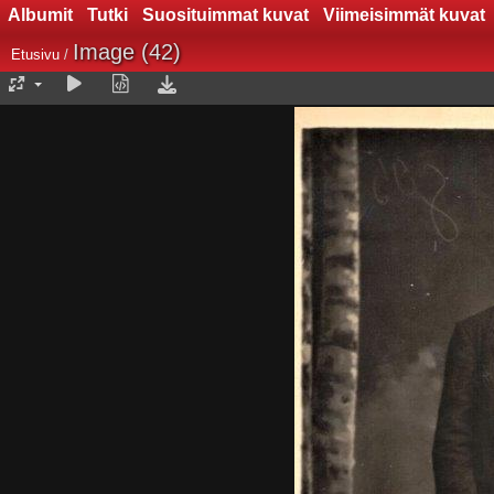
Albumit
Tutki
Suosituimmat kuvat
Viimeisimmät kuvat
Image (42)
Etusivu
/