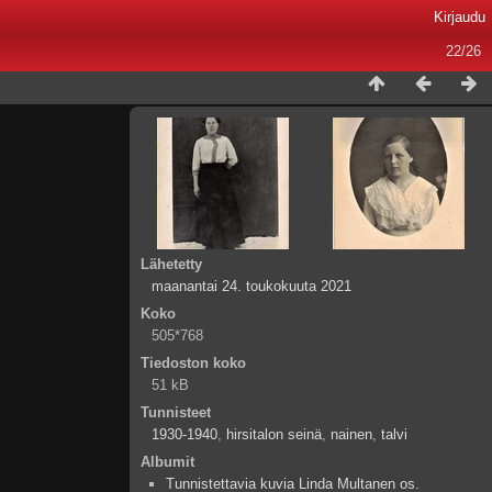
Kirjaudu
22/26
Lähetetty
maanantai 24. toukokuuta 2021
Koko
505*768
Tiedoston koko
51 kB
Tunnisteet
1930-1940
,
hirsitalon seinä
,
nainen
,
talvi
Albumit
Tunnistettavia kuvia Linda Multanen os.