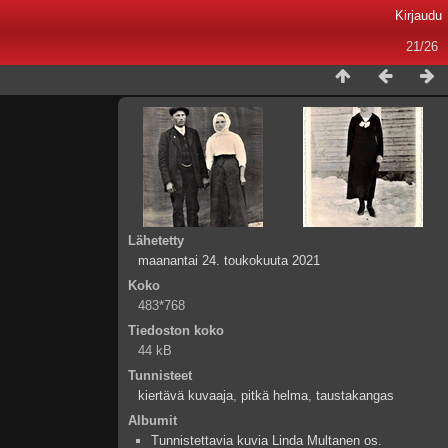
Kirjaudu
21/26
Lähetetty
maanantai 24. toukokuuta 2021
Koko
483*768
Tiedoston koko
44 kB
Tunnisteet
kiertävä kuvaaja
,
pitkä helma
,
taustakangas
Albumit
Tunnistettavia kuvia Linda Multanen os.