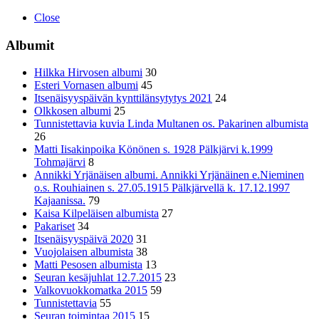
Close
Albumit
Hilkka Hirvosen albumi
30
Esteri Vornasen albumi
45
Itsenäisyyspäivän kynttilänsytytys 2021
24
Olkkosen albumi
25
Tunnistettavia kuvia Linda Multanen os. Pakarinen albumista
26
Matti Iisakinpoika Könönen s. 1928 Pälkjärvi k.1999
Tohmajärvi
8
Annikki Yrjänäisen albumi. Annikki Yrjänäinen e.Nieminen
o.s. Rouhiainen s. 27.05.1915 Pälkjärvellä k. 17.12.1997
Kajaanissa.
79
Kaisa Kilpeläisen albumista
27
Pakariset
34
Itsenäisyyspäivä 2020
31
Vuojolaisen albumista
38
Matti Pesosen albumista
13
Seuran kesäjuhlat 12.7.2015
23
Valkovuokkomatka 2015
59
Tunnistettavia
55
Seuran toimintaa 2015
15