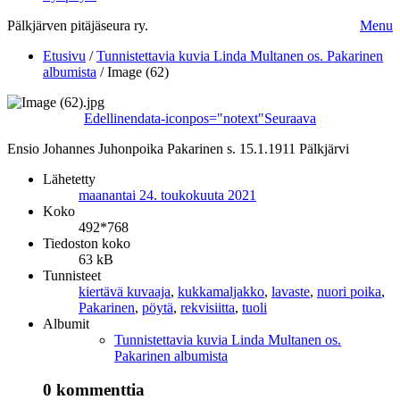
Pälkjärven pitäjäseura ry.
Menu
Etusivu
/
Tunnistettavia kuvia Linda Multanen os. Pakarinen
albumista
/
Image (62)
Edellinen
data-iconpos="notext"
Seuraava
Ensio Johannes Juhonpoika Pakarinen s. 15.1.1911 Pälkjärvi
Lähetetty
maanantai 24. toukokuuta 2021
Koko
492*768
Tiedoston koko
63 kB
Tunnisteet
kiertävä kuvaaja
,
kukkamaljakko
,
lavaste
,
nuori poika
,
Pakarinen
,
pöytä
,
rekvisiitta
,
tuoli
Albumit
Tunnistettavia kuvia Linda Multanen os.
Pakarinen albumista
0 kommenttia