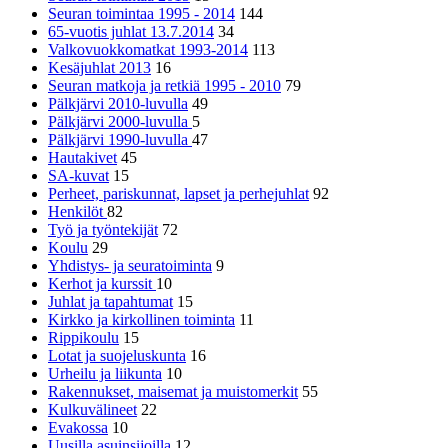
Seuran toimintaa 1995 - 2014
144
65-vuotis juhlat 13.7.2014
34
Valkovuokkomatkat 1993-2014
113
Kesäjuhlat 2013
16
Seuran matkoja ja retkiä 1995 - 2010
79
Pälkjärvi 2010-luvulla
49
Pälkjärvi 2000-luvulla
5
Pälkjärvi 1990-luvulla
47
Hautakivet
45
SA-kuvat
15
Perheet, pariskunnat, lapset ja perhejuhlat
92
Henkilöt
82
Työ ja työntekijät
72
Koulu
29
Yhdistys- ja seuratoiminta
9
Kerhot ja kurssit
10
Juhlat ja tapahtumat
15
Kirkko ja kirkollinen toiminta
11
Rippikoulu
15
Lotat ja suojeluskunta
16
Urheilu ja liikunta
10
Rakennukset, maisemat ja muistomerkit
55
Kulkuvälineet
22
Evakossa
10
Uusilla asuinsijoilla
12