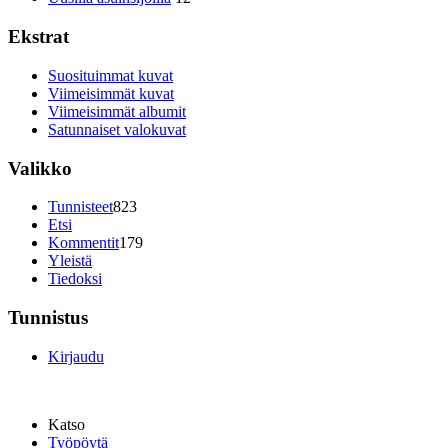
Ekstrat
Suosituimmat kuvat
Viimeisimmät kuvat
Viimeisimmät albumit
Satunnaiset valokuvat
Valikko
Tunnisteet
823
Etsi
Kommentit
179
Yleistä
Tiedoksi
Tunnistus
Kirjaudu
Katso
Työpöytä