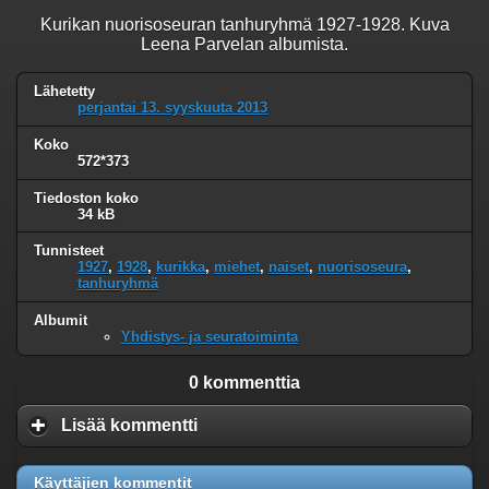
Kurikan nuorisoseuran tanhuryhmä 1927-1928. Kuva
Leena Parvelan albumista.
Lähetetty
perjantai 13. syyskuuta 2013
Koko
572*373
Tiedoston koko
34 kB
Tunnisteet
1927
,
1928
,
kurikka
,
miehet
,
naiset
,
nuorisoseura
,
tanhuryhmä
Albumit
Yhdistys- ja seuratoiminta
0 kommenttia
Lisää kommentti
Käyttäjien kommentit