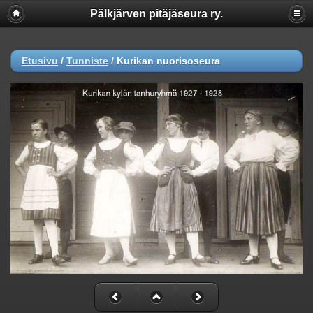
Pälkjärven pitäjäseura ry.
Etusivu
/
Tunniste
/
Kurikan nuorisoseura