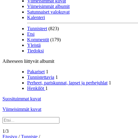
Viimeisimmät kuvat
Viimeisimmät albumit
Satunnaiset valokuvat
Kalenteri
Tunnisteet
(823)
Etsi
Kommentit
(179)
Yleistä
Tiedoksi
Aiheeseen liittyvät albumit
Pakariset
1
Tunnistettavia
1
Perheet, pariskunnat, lapset ja perhejuhlat
1
Henkilöt
1
Suosituimmat kuvat
Viimeisimmät kuvat
1/3
Etusivu
/
Tunniste
/