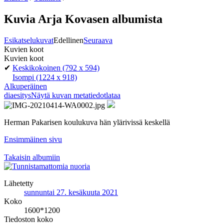
Kuvia Arja Kovasen albumista
Esikatselukuvat
Edellinen
Seuraava
Kuvien koot
Kuvien koot
✔
Keskikokoinen
(792 x 594)
Isompi
(1224 x 918)
Alkuperäinen
diaesitys
Näytä kuvan metatiedot
lataa
Herman Pakarisen koulukuva hän ylärivissä keskellä
Ensimmäinen sivu
Takaisin albumiin
Lähetetty
sunnuntai 27. kesäkuuta 2021
Koko
1600*1200
Tiedoston koko