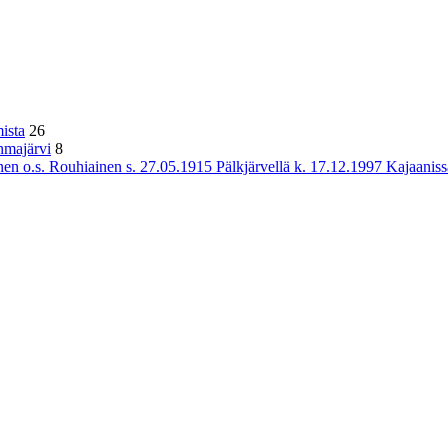
ista
26
hmajärvi
8
n o.s. Rouhiainen s. 27.05.1915 Pälkjärvellä k. 17.12.1997 Kajaaniss