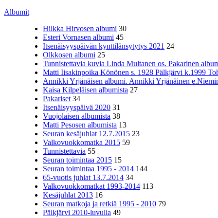
Albumit
Hilkka Hirvosen albumi
30
Esteri Vornasen albumi
45
Itsenäisyyspäivän kynttilänsytytys 2021
24
Olkkosen albumi
25
Tunnistettavia kuvia Linda Multanen os. Pakarinen album
Matti Iisakinpoika Könönen s. 1928 Pälkjärvi k.1999 To
Annikki Yrjänäisen albumi. Annikki Yrjänäinen e.Niemine
Kaisa Kilpeläisen albumista
27
Pakariset
34
Itsenäisyyspäivä 2020
31
Vuojolaisen albumista
38
Matti Pesosen albumista
13
Seuran kesäjuhlat 12.7.2015
23
Valkovuokkomatka 2015
59
Tunnistettavia
55
Seuran toimintaa 2015
15
Seuran toimintaa 1995 - 2014
144
65-vuotis juhlat 13.7.2014
34
Valkovuokkomatkat 1993-2014
113
Kesäjuhlat 2013
16
Seuran matkoja ja retkiä 1995 - 2010
79
Pälkjärvi 2010-luvulla
49