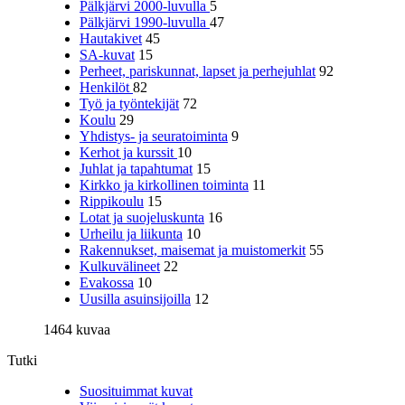
Pälkjärvi 2000-luvulla
5
Pälkjärvi 1990-luvulla
47
Hautakivet
45
SA-kuvat
15
Perheet, pariskunnat, lapset ja perhejuhlat
92
Henkilöt
82
Työ ja työntekijät
72
Koulu
29
Yhdistys- ja seuratoiminta
9
Kerhot ja kurssit
10
Juhlat ja tapahtumat
15
Kirkko ja kirkollinen toiminta
11
Rippikoulu
15
Lotat ja suojeluskunta
16
Urheilu ja liikunta
10
Rakennukset, maisemat ja muistomerkit
55
Kulkuvälineet
22
Evakossa
10
Uusilla asuinsijoilla
12
1464 kuvaa
Tutki
Suosituimmat kuvat