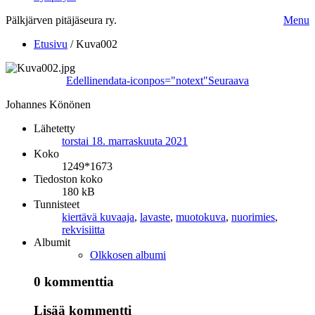
Pälkjärven pitäjäseura ry.
Menu
Etusivu
/
Kuva002
Edellinen
data-iconpos="notext"
Seuraava
Johannes Könönen
Lähetetty
torstai 18. marraskuuta 2021
Koko
1249*1673
Tiedoston koko
180 kB
Tunnisteet
kiertävä kuvaaja
,
lavaste
,
muotokuva
,
nuorimies
,
rekvisiitta
Albumit
Olkkosen albumi
0 kommenttia
Lisää kommentti