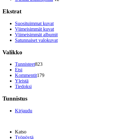
Ekstrat
Suosituimmat kuvat
Viimeisimmät kuvat
Viimeisimmät albumit
Satunnaiset valokuvat
Valikko
Tunnisteet
823
Etsi
Kommentit
179
Yleistä
Tiedoksi
Tunnistus
Kirjaudu
Katso
Työpöytä