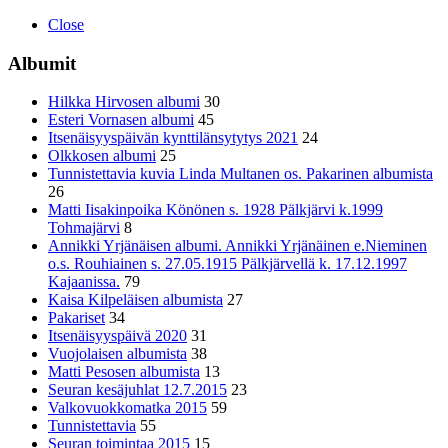
Close
Albumit
Hilkka Hirvosen albumi
30
Esteri Vornasen albumi
45
Itsenäisyyspäivän kynttilänsytytys 2021
24
Olkkosen albumi
25
Tunnistettavia kuvia Linda Multanen os. Pakarinen albumista
26
Matti Iisakinpoika Könönen s. 1928 Pälkjärvi k.1999
Tohmajärvi
8
Annikki Yrjänäisen albumi. Annikki Yrjänäinen e.Nieminen
o.s. Rouhiainen s. 27.05.1915 Pälkjärvellä k. 17.12.1997
Kajaanissa.
79
Kaisa Kilpeläisen albumista
27
Pakariset
34
Itsenäisyyspäivä 2020
31
Vuojolaisen albumista
38
Matti Pesosen albumista
13
Seuran kesäjuhlat 12.7.2015
23
Valkovuokkomatka 2015
59
Tunnistettavia
55
Seuran toimintaa 2015
15