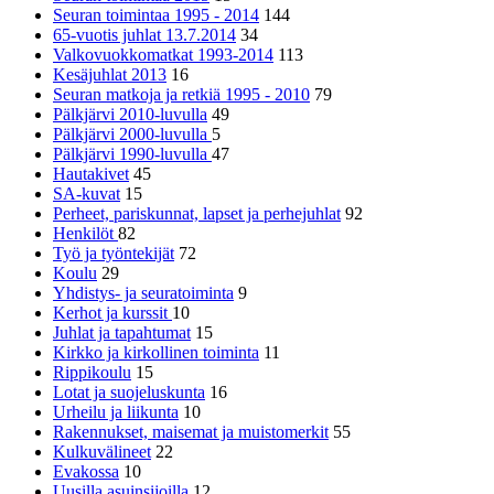
Seuran toimintaa 1995 - 2014
144
65-vuotis juhlat 13.7.2014
34
Valkovuokkomatkat 1993-2014
113
Kesäjuhlat 2013
16
Seuran matkoja ja retkiä 1995 - 2010
79
Pälkjärvi 2010-luvulla
49
Pälkjärvi 2000-luvulla
5
Pälkjärvi 1990-luvulla
47
Hautakivet
45
SA-kuvat
15
Perheet, pariskunnat, lapset ja perhejuhlat
92
Henkilöt
82
Työ ja työntekijät
72
Koulu
29
Yhdistys- ja seuratoiminta
9
Kerhot ja kurssit
10
Juhlat ja tapahtumat
15
Kirkko ja kirkollinen toiminta
11
Rippikoulu
15
Lotat ja suojeluskunta
16
Urheilu ja liikunta
10
Rakennukset, maisemat ja muistomerkit
55
Kulkuvälineet
22
Evakossa
10
Uusilla asuinsijoilla
12