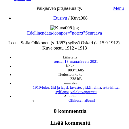
Pälkjärven pitäjäseura ry.
Menu
Etusivu
/
Kuva008
Edellinen
data-iconpos="notext"
Seuraava
Leena Sofia Olkkonen (s. 1883) sylissä Oskari (s. 15.9.1912).
Kuva otettu 1912 - 1913
Lähetetty
torstai 18. marraskuuta 2021
Koko
993*1605
Tiedoston koko
238 kB
Tunnisteet
1910-luku
,
äiti ja lapsi
,
lavaste
,
pitkä helma
,
rekvisiitta
,
sylilapsi
,
valokuvapotretti
Albumit
Olkkosen albumi
0 kommenttia
Lisää kommentti