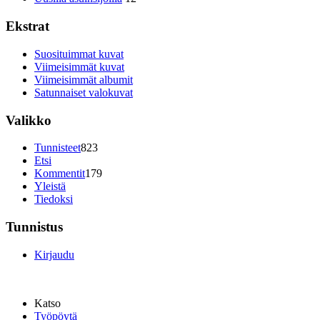
Ekstrat
Suosituimmat kuvat
Viimeisimmät kuvat
Viimeisimmät albumit
Satunnaiset valokuvat
Valikko
Tunnisteet
823
Etsi
Kommentit
179
Yleistä
Tiedoksi
Tunnistus
Kirjaudu
Katso
Työpöytä