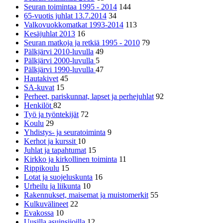
Seuran toimintaa 1995 - 2014
144
65-vuotis juhlat 13.7.2014
34
Valkovuokkomatkat 1993-2014
113
Kesäjuhlat 2013
16
Seuran matkoja ja retkiä 1995 - 2010
79
Pälkjärvi 2010-luvulla
49
Pälkjärvi 2000-luvulla
5
Pälkjärvi 1990-luvulla
47
Hautakivet
45
SA-kuvat
15
Perheet, pariskunnat, lapset ja perhejuhlat
92
Henkilöt
82
Työ ja työntekijät
72
Koulu
29
Yhdistys- ja seuratoiminta
9
Kerhot ja kurssit
10
Juhlat ja tapahtumat
15
Kirkko ja kirkollinen toiminta
11
Rippikoulu
15
Lotat ja suojeluskunta
16
Urheilu ja liikunta
10
Rakennukset, maisemat ja muistomerkit
55
Kulkuvälineet
22
Evakossa
10
Uusilla asuinsijoilla
12