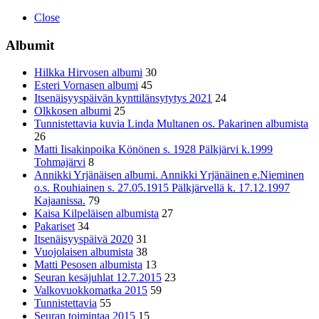
Close
Albumit
Hilkka Hirvosen albumi
30
Esteri Vornasen albumi
45
Itsenäisyyspäivän kynttilänsytytys 2021
24
Olkkosen albumi
25
Tunnistettavia kuvia Linda Multanen os. Pakarinen albumista
26
Matti Iisakinpoika Könönen s. 1928 Pälkjärvi k.1999
Tohmajärvi
8
Annikki Yrjänäisen albumi. Annikki Yrjänäinen e.Nieminen
o.s. Rouhiainen s. 27.05.1915 Pälkjärvellä k. 17.12.1997
Kajaanissa.
79
Kaisa Kilpeläisen albumista
27
Pakariset
34
Itsenäisyyspäivä 2020
31
Vuojolaisen albumista
38
Matti Pesosen albumista
13
Seuran kesäjuhlat 12.7.2015
23
Valkovuokkomatka 2015
59
Tunnistettavia
55
Seuran toimintaa 2015
15