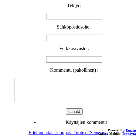
Tekijä :
Sähköpostiosoite :
Verkkosivusto :
Kommentti (pakollinen) :
Käyttäjien kommentit
Powered by
Piwigo
Edellinen
data-iconpos="notext"
Seuraava
Katso :
Mobiili
|
Työpöytä