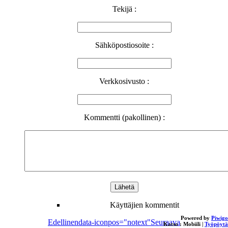
Tekijä :
Sähköpostiosoite :
Verkkosivusto :
Kommentti (pakollinen) :
Käyttäjien kommentit
Powered by
Piwigo
Edellinen
data-iconpos="notext"
Seuraava
Katso :
Mobiili
|
Työpöytä