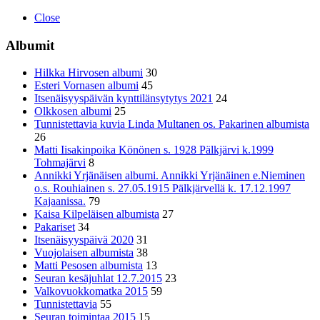
Close
Albumit
Hilkka Hirvosen albumi
30
Esteri Vornasen albumi
45
Itsenäisyyspäivän kynttilänsytytys 2021
24
Olkkosen albumi
25
Tunnistettavia kuvia Linda Multanen os. Pakarinen albumista
26
Matti Iisakinpoika Könönen s. 1928 Pälkjärvi k.1999
Tohmajärvi
8
Annikki Yrjänäisen albumi. Annikki Yrjänäinen e.Nieminen
o.s. Rouhiainen s. 27.05.1915 Pälkjärvellä k. 17.12.1997
Kajaanissa.
79
Kaisa Kilpeläisen albumista
27
Pakariset
34
Itsenäisyyspäivä 2020
31
Vuojolaisen albumista
38
Matti Pesosen albumista
13
Seuran kesäjuhlat 12.7.2015
23
Valkovuokkomatka 2015
59
Tunnistettavia
55
Seuran toimintaa 2015
15