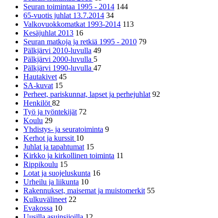
Seuran toimintaa 1995 - 2014
144
65-vuotis juhlat 13.7.2014
34
Valkovuokkomatkat 1993-2014
113
Kesäjuhlat 2013
16
Seuran matkoja ja retkiä 1995 - 2010
79
Pälkjärvi 2010-luvulla
49
Pälkjärvi 2000-luvulla
5
Pälkjärvi 1990-luvulla
47
Hautakivet
45
SA-kuvat
15
Perheet, pariskunnat, lapset ja perhejuhlat
92
Henkilöt
82
Työ ja työntekijät
72
Koulu
29
Yhdistys- ja seuratoiminta
9
Kerhot ja kurssit
10
Juhlat ja tapahtumat
15
Kirkko ja kirkollinen toiminta
11
Rippikoulu
15
Lotat ja suojeluskunta
16
Urheilu ja liikunta
10
Rakennukset, maisemat ja muistomerkit
55
Kulkuvälineet
22
Evakossa
10
Uusilla asuinsijoilla
12