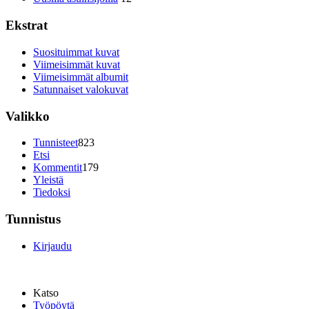
Ekstrat
Suosituimmat kuvat
Viimeisimmät kuvat
Viimeisimmät albumit
Satunnaiset valokuvat
Valikko
Tunnisteet
823
Etsi
Kommentit
179
Yleistä
Tiedoksi
Tunnistus
Kirjaudu
Katso
Työpöytä