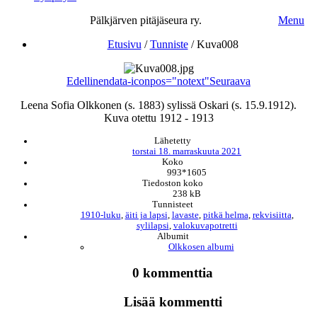
Pälkjärven pitäjäseura ry.
Menu
Etusivu
/
Tunniste
/
Kuva008
Edellinen
data-iconpos="notext"
Seuraava
Leena Sofia Olkkonen (s. 1883) sylissä Oskari (s. 15.9.1912).
Kuva otettu 1912 - 1913
Lähetetty
torstai 18. marraskuuta 2021
Koko
993*1605
Tiedoston koko
238 kB
Tunnisteet
1910-luku
,
äiti ja lapsi
,
lavaste
,
pitkä helma
,
rekvisiitta
,
sylilapsi
,
valokuvapotretti
Albumit
Olkkosen albumi
0 kommenttia
Lisää kommentti