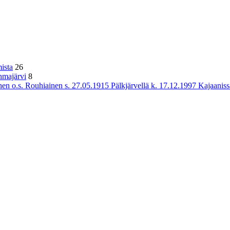
ista
26
hmajärvi
8
n o.s. Rouhiainen s. 27.05.1915 Pälkjärvellä k. 17.12.1997 Kajaaniss