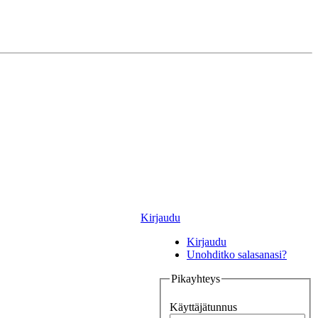
Kirjaudu
Kirjaudu
Unohditko salasanasi?
Pikayhteys
Käyttäjätunnus