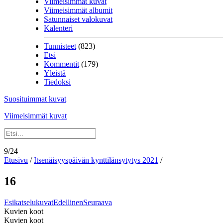
Viimeisimmät kuvat
Viimeisimmät albumit
Satunnaiset valokuvat
Kalenteri
Tunnisteet
(823)
Etsi
Kommentit
(179)
Yleistä
Tiedoksi
Suosituimmat kuvat
Viimeisimmät kuvat
9/24
Etusivu
/
Itsenäisyyspäivän kynttilänsytytys 2021
/
16
Esikatselukuvat
Edellinen
Seuraava
Kuvien koot
Kuvien koot