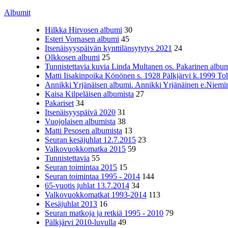
Albumit
Hilkka Hirvosen albumi
30
Esteri Vornasen albumi
45
Itsenäisyyspäivän kynttilänsytytys 2021
24
Olkkosen albumi
25
Tunnistettavia kuvia Linda Multanen os. Pakarinen album
Matti Iisakinpoika Könönen s. 1928 Pälkjärvi k.1999 To
Annikki Yrjänäisen albumi. Annikki Yrjänäinen e.Niemine
Kaisa Kilpeläisen albumista
27
Pakariset
34
Itsenäisyyspäivä 2020
31
Vuojolaisen albumista
38
Matti Pesosen albumista
13
Seuran kesäjuhlat 12.7.2015
23
Valkovuokkomatka 2015
59
Tunnistettavia
55
Seuran toimintaa 2015
15
Seuran toimintaa 1995 - 2014
144
65-vuotis juhlat 13.7.2014
34
Valkovuokkomatkat 1993-2014
113
Kesäjuhlat 2013
16
Seuran matkoja ja retkiä 1995 - 2010
79
Pälkjärvi 2010-luvulla
49