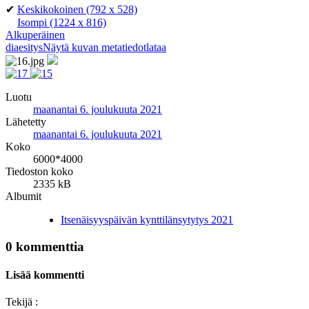
✔
Keskikokoinen
(792 x 528)
Isompi
(1224 x 816)
Alkuperäinen
diaesitys
Näytä kuvan metatiedot
lataa
Luotu
maanantai 6. joulukuuta 2021
Lähetetty
maanantai 6. joulukuuta 2021
Koko
6000*4000
Tiedoston koko
2335 kB
Albumit
Itsenäisyyspäivän kynttilänsytytys 2021
0 kommenttia
Lisää kommentti
Tekijä :