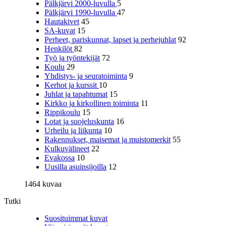
Pälkjärvi 2000-luvulla
5
Pälkjärvi 1990-luvulla
47
Hautakivet
45
SA-kuvat
15
Perheet, pariskunnat, lapset ja perhejuhlat
92
Henkilöt
82
Työ ja työntekijät
72
Koulu
29
Yhdistys- ja seuratoiminta
9
Kerhot ja kurssit
10
Juhlat ja tapahtumat
15
Kirkko ja kirkollinen toiminta
11
Rippikoulu
15
Lotat ja suojeluskunta
16
Urheilu ja liikunta
10
Rakennukset, maisemat ja muistomerkit
55
Kulkuvälineet
22
Evakossa
10
Uusilla asuinsijoilla
12
1464 kuvaa
Tutki
Suosituimmat kuvat