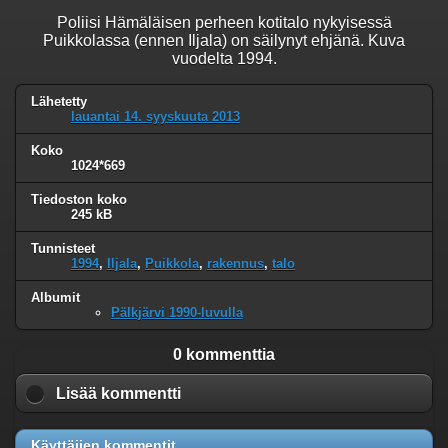
Poliisi Hämäläisen perheen kotitalo nykyisessä
Puikkolassa (ennen Iljala) on säilynyt ehjänä. Kuva
vuodelta 1994.
Lähetetty
lauantai 14. syyskuuta 2013
Koko
1024*669
Tiedoston koko
245 kB
Tunnisteet
1994
,
Iljala
,
Puikkola
,
rakennus
,
talo
Albumit
Pälkjärvi 1990-luvulla
0 kommenttia
Lisää kommentti
Käyttäjien kommentit