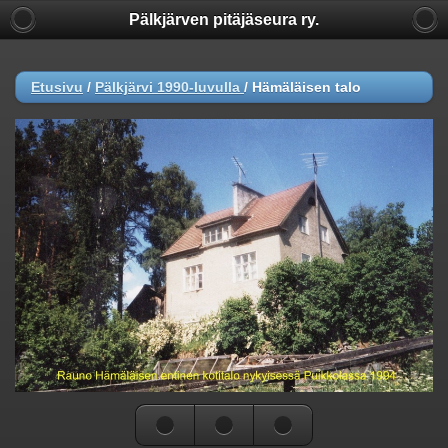
Pälkjärven pitäjäseura ry.
Etusivu
/
Pälkjärvi 1990-luvulla
/
Hämäläisen talo