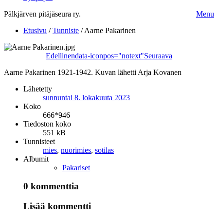
Pälkjärven pitäjäseura ry.
Menu
Etusivu
/
Tunniste
/
Aarne Pakarinen
Edellinen
data-iconpos="notext"
Seuraava
Aarne Pakarinen 1921-1942. Kuvan lähetti Arja Kovanen
Lähetetty
sunnuntai 8. lokakuuta 2023
Koko
666*946
Tiedoston koko
551 kB
Tunnisteet
mies
,
nuorimies
,
sotilas
Albumit
Pakariset
0 kommenttia
Lisää kommentti