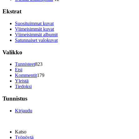
Ekstrat
Suosituimmat kuvat
Viimeisimmät kuvat
Viimeisimmät albumit
Satunnaiset valokuvat
Valikko
Tunnisteet
823
Etsi
Kommentit
179
Yleistä
Tiedoksi
Tunnistus
Kirjaudu
Katso
Työpöytä