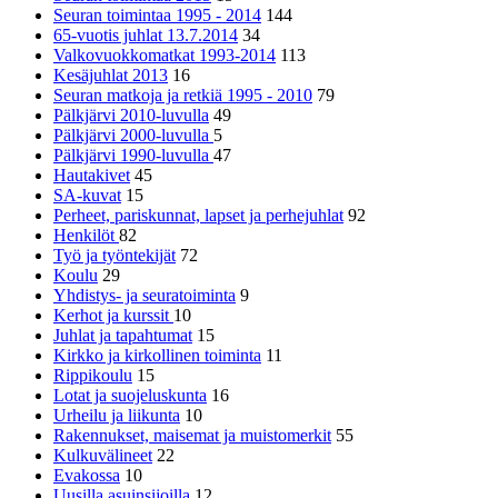
Seuran toimintaa 1995 - 2014
144
65-vuotis juhlat 13.7.2014
34
Valkovuokkomatkat 1993-2014
113
Kesäjuhlat 2013
16
Seuran matkoja ja retkiä 1995 - 2010
79
Pälkjärvi 2010-luvulla
49
Pälkjärvi 2000-luvulla
5
Pälkjärvi 1990-luvulla
47
Hautakivet
45
SA-kuvat
15
Perheet, pariskunnat, lapset ja perhejuhlat
92
Henkilöt
82
Työ ja työntekijät
72
Koulu
29
Yhdistys- ja seuratoiminta
9
Kerhot ja kurssit
10
Juhlat ja tapahtumat
15
Kirkko ja kirkollinen toiminta
11
Rippikoulu
15
Lotat ja suojeluskunta
16
Urheilu ja liikunta
10
Rakennukset, maisemat ja muistomerkit
55
Kulkuvälineet
22
Evakossa
10
Uusilla asuinsijoilla
12