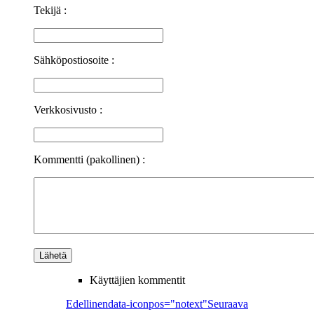
Tekijä :
Sähköpostiosoite :
Verkkosivusto :
Kommentti (pakollinen) :
Käyttäjien kommentit
Edellinen
data-iconpos="notext"
Seuraava