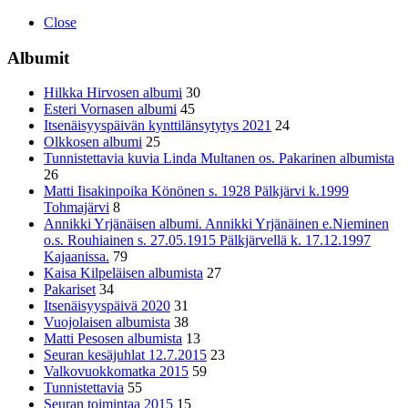
Close
Albumit
Hilkka Hirvosen albumi
30
Esteri Vornasen albumi
45
Itsenäisyyspäivän kynttilänsytytys 2021
24
Olkkosen albumi
25
Tunnistettavia kuvia Linda Multanen os. Pakarinen albumista
26
Matti Iisakinpoika Könönen s. 1928 Pälkjärvi k.1999
Tohmajärvi
8
Annikki Yrjänäisen albumi. Annikki Yrjänäinen e.Nieminen
o.s. Rouhiainen s. 27.05.1915 Pälkjärvellä k. 17.12.1997
Kajaanissa.
79
Kaisa Kilpeläisen albumista
27
Pakariset
34
Itsenäisyyspäivä 2020
31
Vuojolaisen albumista
38
Matti Pesosen albumista
13
Seuran kesäjuhlat 12.7.2015
23
Valkovuokkomatka 2015
59
Tunnistettavia
55
Seuran toimintaa 2015
15