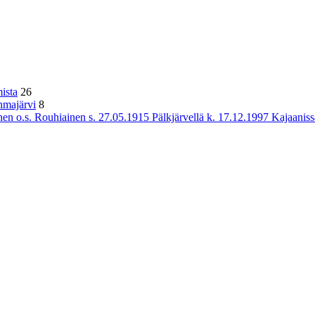
ista
26
hmajärvi
8
n o.s. Rouhiainen s. 27.05.1915 Pälkjärvellä k. 17.12.1997 Kajaaniss