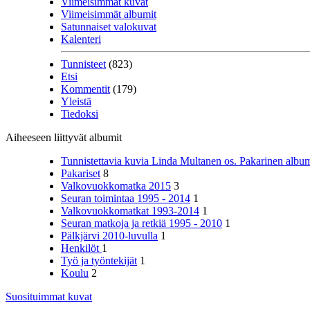
Viimeisimmät kuvat
Viimeisimmät albumit
Satunnaiset valokuvat
Kalenteri
Tunnisteet
(823)
Etsi
Kommentit
(179)
Yleistä
Tiedoksi
Aiheeseen liittyvät albumit
Tunnistettavia kuvia Linda Multanen os. Pakarinen album
Pakariset
8
Valkovuokkomatka 2015
3
Seuran toimintaa 1995 - 2014
1
Valkovuokkomatkat 1993-2014
1
Seuran matkoja ja retkiä 1995 - 2010
1
Pälkjärvi 2010-luvulla
1
Henkilöt
1
Työ ja työntekijät
1
Koulu
2
Suosituimmat kuvat