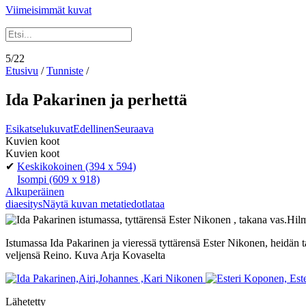
Viimeisimmät kuvat
5/22
Etusivu
/
Tunniste
/
Ida Pakarinen ja perhettä
Esikatselukuvat
Edellinen
Seuraava
Kuvien koot
Kuvien koot
✔
Keskikokoinen
(394 x 594)
Isompi
(609 x 918)
Alkuperäinen
diaesitys
Näytä kuvan metatiedot
lataa
Istumassa Ida Pakarinen ja vieressä tyttärensä Ester Nikonen, heid
veljensä Reino. Kuva Arja Kovaselta
Lähetetty