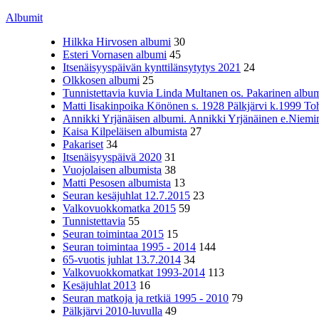
Albumit
Hilkka Hirvosen albumi
30
Esteri Vornasen albumi
45
Itsenäisyyspäivän kynttilänsytytys 2021
24
Olkkosen albumi
25
Tunnistettavia kuvia Linda Multanen os. Pakarinen album
Matti Iisakinpoika Könönen s. 1928 Pälkjärvi k.1999 To
Annikki Yrjänäisen albumi. Annikki Yrjänäinen e.Niemine
Kaisa Kilpeläisen albumista
27
Pakariset
34
Itsenäisyyspäivä 2020
31
Vuojolaisen albumista
38
Matti Pesosen albumista
13
Seuran kesäjuhlat 12.7.2015
23
Valkovuokkomatka 2015
59
Tunnistettavia
55
Seuran toimintaa 2015
15
Seuran toimintaa 1995 - 2014
144
65-vuotis juhlat 13.7.2014
34
Valkovuokkomatkat 1993-2014
113
Kesäjuhlat 2013
16
Seuran matkoja ja retkiä 1995 - 2010
79
Pälkjärvi 2010-luvulla
49