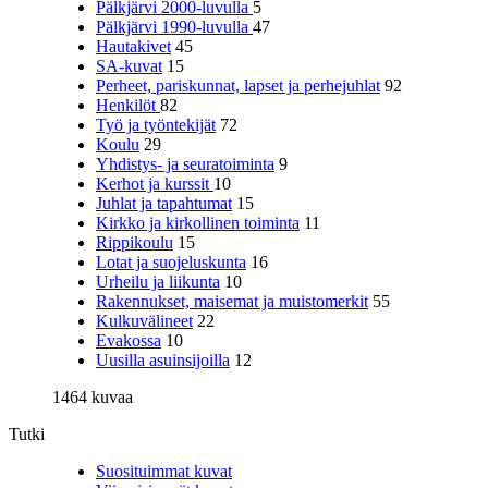
Pälkjärvi 2000-luvulla
5
Pälkjärvi 1990-luvulla
47
Hautakivet
45
SA-kuvat
15
Perheet, pariskunnat, lapset ja perhejuhlat
92
Henkilöt
82
Työ ja työntekijät
72
Koulu
29
Yhdistys- ja seuratoiminta
9
Kerhot ja kurssit
10
Juhlat ja tapahtumat
15
Kirkko ja kirkollinen toiminta
11
Rippikoulu
15
Lotat ja suojeluskunta
16
Urheilu ja liikunta
10
Rakennukset, maisemat ja muistomerkit
55
Kulkuvälineet
22
Evakossa
10
Uusilla asuinsijoilla
12
1464 kuvaa
Tutki
Suosituimmat kuvat