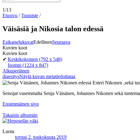
1/13
Etusivu
/
Tunniste
/
Väisäsiä ja Nikosia talon edessä
Esikatselukuvat
Edellinen
Seuraava
Kuvien koot
Kuvien koot
✔
Keskikokoinen
(792 x 548)
Isompi
(1224 x 847)
Alkuperäinen
diaesitys
Näytä kuvan metatiedot
lataa
Seisojat vasemmalta Senja Väisänen, Johannes Nikonen sekä tuntema
Ensimmäinen sivu
Takaisin albumiin
Luotu
torstai 2. toukokuuta 2019