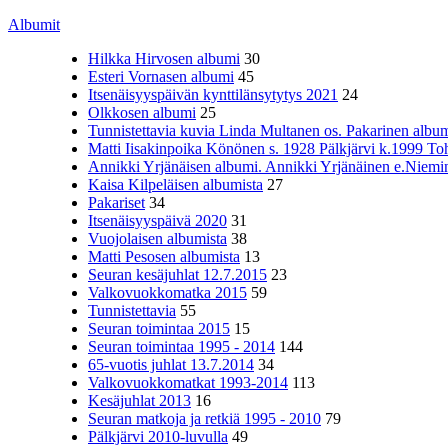
Albumit
Hilkka Hirvosen albumi
30
Esteri Vornasen albumi
45
Itsenäisyyspäivän kynttilänsytytys 2021
24
Olkkosen albumi
25
Tunnistettavia kuvia Linda Multanen os. Pakarinen album
Matti Iisakinpoika Könönen s. 1928 Pälkjärvi k.1999 To
Annikki Yrjänäisen albumi. Annikki Yrjänäinen e.Niemine
Kaisa Kilpeläisen albumista
27
Pakariset
34
Itsenäisyyspäivä 2020
31
Vuojolaisen albumista
38
Matti Pesosen albumista
13
Seuran kesäjuhlat 12.7.2015
23
Valkovuokkomatka 2015
59
Tunnistettavia
55
Seuran toimintaa 2015
15
Seuran toimintaa 1995 - 2014
144
65-vuotis juhlat 13.7.2014
34
Valkovuokkomatkat 1993-2014
113
Kesäjuhlat 2013
16
Seuran matkoja ja retkiä 1995 - 2010
79
Pälkjärvi 2010-luvulla
49