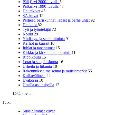
Pälkjärvi 2000-luvulla
5
Pälkjärvi 1990-luvulla
47
Hautakivet
45
SA-kuvat
15
Perheet, pariskunnat, lapset ja perhejuhlat
92
Henkilöt
82
Työ ja työntekijät
72
Koulu
29
Yhdistys- ja seuratoiminta
9
Kerhot ja kurssit
10
Juhlat ja tapahtumat
15
Kirkko ja kirkollinen toiminta
11
Rippikoulu
15
Lotat ja suojeluskunta
16
Urheilu ja liikunta
10
Rakennukset, maisemat ja muistomerkit
55
Kulkuvälineet
22
Evakossa
10
Uusilla asuinsijoilla
12
1464 kuvaa
Tutki
Suosituimmat kuvat