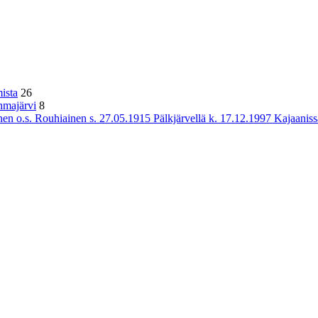
ista
26
hmajärvi
8
n o.s. Rouhiainen s. 27.05.1915 Pälkjärvellä k. 17.12.1997 Kajaaniss