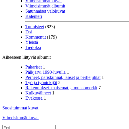
Viimeisimmät kuvat
Viimeisimmät albumit
Satunnaiset valokuvat
Kalenteri
Tunnisteet
(823)
Etsi
Kommentit
(179)
Yleistä
Tiedoksi
Aiheeseen liittyvät albumit
Pakariset
1
Pälkjärvi 1990-luvulla
1
Perheet, pariskunnat, lapset ja perhejuhlat
1
Työ ja työntekijät
2
Rakennukset, maisemat ja muistomerkit
7
Kulkuvälineet
1
Evakossa
1
Suosituimmat kuvat
Viimeisimmät kuvat