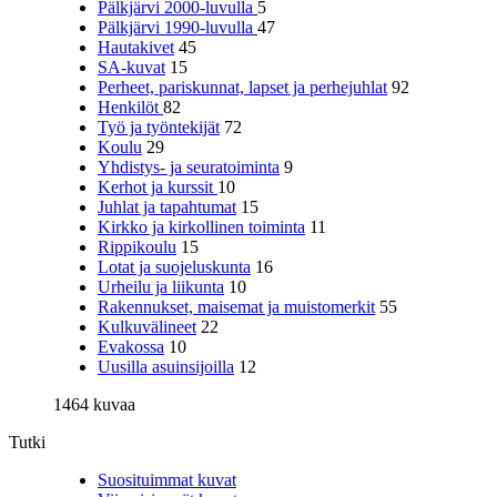
Pälkjärvi 2000-luvulla
5
Pälkjärvi 1990-luvulla
47
Hautakivet
45
SA-kuvat
15
Perheet, pariskunnat, lapset ja perhejuhlat
92
Henkilöt
82
Työ ja työntekijät
72
Koulu
29
Yhdistys- ja seuratoiminta
9
Kerhot ja kurssit
10
Juhlat ja tapahtumat
15
Kirkko ja kirkollinen toiminta
11
Rippikoulu
15
Lotat ja suojeluskunta
16
Urheilu ja liikunta
10
Rakennukset, maisemat ja muistomerkit
55
Kulkuvälineet
22
Evakossa
10
Uusilla asuinsijoilla
12
1464 kuvaa
Tutki
Suosituimmat kuvat