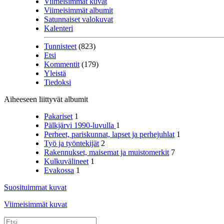
Viimeisimmät kuvat
Viimeisimmät albumit
Satunnaiset valokuvat
Kalenteri
Tunnisteet
(823)
Etsi
Kommentit
(179)
Yleistä
Tiedoksi
Aiheeseen liittyvät albumit
Pakariset
1
Pälkjärvi 1990-luvulla
1
Perheet, pariskunnat, lapset ja perhejuhlat
1
Työ ja työntekijät
2
Rakennukset, maisemat ja muistomerkit
7
Kulkuvälineet
1
Evakossa
1
Suosituimmat kuvat
Viimeisimmät kuvat