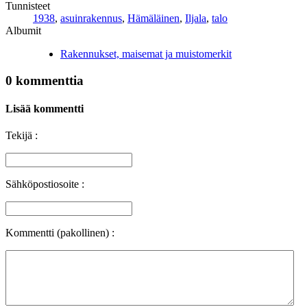
Tunnisteet
1938
,
asuinrakennus
,
Hämäläinen
,
Iljala
,
talo
Albumit
Rakennukset, maisemat ja muistomerkit
0 kommenttia
Lisää kommentti
Tekijä :
Sähköpostiosoite :
Kommentti (pakollinen) :