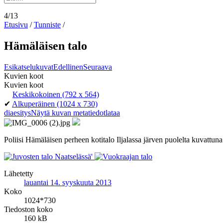
4/13
Etusivu
/
Tunniste
/
Hämäläisen talo
Esikatselukuvat
Edellinen
Seuraava
Kuvien koot
Kuvien koot
Keskikokoinen
(792 x 564)
✔
Alkuperäinen
(1024 x 730)
diaesitys
Näytä kuvan metatiedot
lataa
Poliisi Hämäläisen perheen kotitalo Iljalassa järven puolelta kuvatt
Lähetetty
lauantai 14. syyskuuta 2013
Koko
1024*730
Tiedoston koko
160 kB