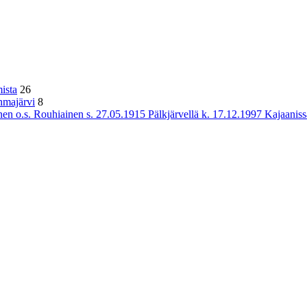
ista
26
hmajärvi
8
n o.s. Rouhiainen s. 27.05.1915 Pälkjärvellä k. 17.12.1997 Kajaaniss