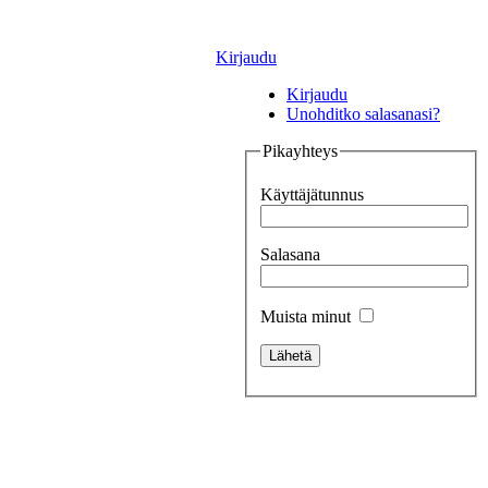
Kirjaudu
Kirjaudu
Unohditko salasanasi?
Pikayhteys
Käyttäjätunnus
Salasana
Muista minut