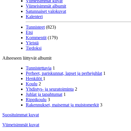
Viimeisimmät kuvat
Viimeisimmät albumit
Satunnaiset valokuvat
Kalenteri
Tunnisteet
(823)
Etsi
Kommentit
(179)
Yleistä
Tiedoksi
Aiheeseen liittyvät albumit
Tunnistettavia
1
Perheet, pariskunnat, lapset ja perhejuhlat
1
Henkilöt
1
Koulu
2
Yhdistys- ja seuratoiminta
2
Juhlat ja tapahtumat
1
Rippikoulu
3
Rakennukset, maisemat ja muistomerkit
3
Suosituimmat kuvat
Viimeisimmät kuvat