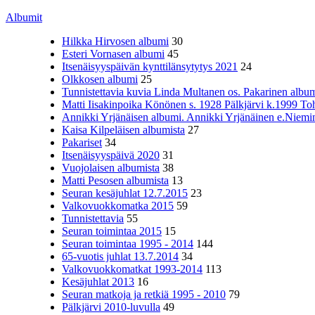
Albumit
Hilkka Hirvosen albumi
30
Esteri Vornasen albumi
45
Itsenäisyyspäivän kynttilänsytytys 2021
24
Olkkosen albumi
25
Tunnistettavia kuvia Linda Multanen os. Pakarinen album
Matti Iisakinpoika Könönen s. 1928 Pälkjärvi k.1999 To
Annikki Yrjänäisen albumi. Annikki Yrjänäinen e.Niemine
Kaisa Kilpeläisen albumista
27
Pakariset
34
Itsenäisyyspäivä 2020
31
Vuojolaisen albumista
38
Matti Pesosen albumista
13
Seuran kesäjuhlat 12.7.2015
23
Valkovuokkomatka 2015
59
Tunnistettavia
55
Seuran toimintaa 2015
15
Seuran toimintaa 1995 - 2014
144
65-vuotis juhlat 13.7.2014
34
Valkovuokkomatkat 1993-2014
113
Kesäjuhlat 2013
16
Seuran matkoja ja retkiä 1995 - 2010
79
Pälkjärvi 2010-luvulla
49