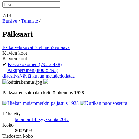
7/13
Etusivu
/
Tunniste
/
Pälksaari
Esikatselukuvat
Edellinen
Seuraava
Kuvien koot
Kuvien koot
✔
Keskikokoinen
(792 x 488)
Alkuperäinen
(800 x 493)
diaesitys
Näytä kuvan metatiedot
lataa
Pälksaaren sairaalan keittiörakennus 1928.
Lähetetty
lauantai 14. syyskuuta 2013
Koko
800*493
Tiedoston koko