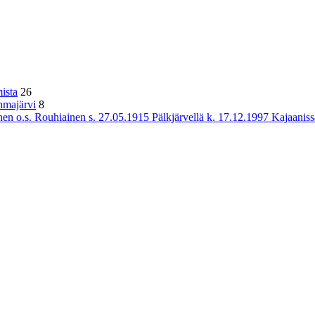
ista
26
hmajärvi
8
n o.s. Rouhiainen s. 27.05.1915 Pälkjärvellä k. 17.12.1997 Kajaaniss