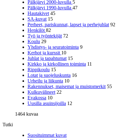
Pälkjärvi 2000-luvulla
5
Pälkjärvi 1990-luvulla
47
Hautakivet
45
SA-kuvat
15
Perheet, pariskunnat, lapset ja perhejuhlat
92
Henkilöt
82
Työ ja työntekijät
72
Koulu
29
Yhdistys- ja seuratoiminta
9
Kerhot ja kurssit
10
Juhlat ja tapahtumat
15
Kirkko ja kirkollinen toiminta
11
Rippikoulu
15
Lotat ja suojeluskunta
16
Urheilu ja liikunta
10
Rakennukset, maisemat ja muistomerkit
55
Kulkuvälineet
22
Evakossa
10
Uusilla asuinsijoilla
12
1464 kuvaa
Tutki
Suosituimmat kuvat