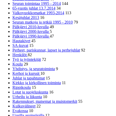
Seuran toimintaa 1995 - 2014
144
65-vuotis juhlat 13.7.2014
34
Valkovuokkomatkat 1993-2014
113
Kesäjuhlat 2013
16
Seuran matkoja ja retkiä 1995 - 2010
79
Pälkjärvi 2010-luvulla
49
Pälkjärvi 2000-luvulla
5
Pälkjärvi 1990-luvulla
47
Hautakivet
45
SA-kuvat
15
Perheet, pariskunnat, lapset ja perhejuhlat
92
Henkilöt
82
Työ ja työntekijät
72
Koulu
29
Yhdistys- ja seuratoiminta
9
Kerhot ja kurssit
10
Juhlat ja tapahtumat
15
Kirkko ja kirkollinen toiminta
11
Rippikoulu
15
Lotat ja suojeluskunta
16
Urheilu ja liikunta
10
Rakennukset, maisemat ja muistomerkit
55
Kulkuvälineet
22
Evakossa
10
Uusilla asuinsijoilla
12