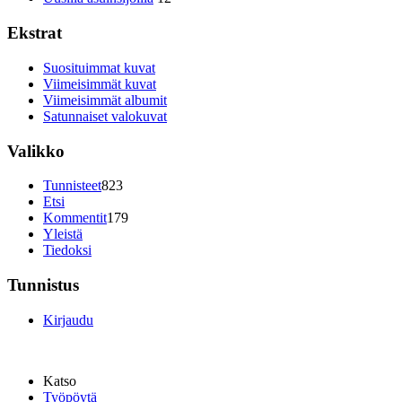
Ekstrat
Suosituimmat kuvat
Viimeisimmät kuvat
Viimeisimmät albumit
Satunnaiset valokuvat
Valikko
Tunnisteet
823
Etsi
Kommentit
179
Yleistä
Tiedoksi
Tunnistus
Kirjaudu
Katso
Työpöytä