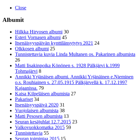
Close
Albumit
Hilkka Hirvosen albumi
30
Esteri Vornasen albumi
45
Itsenäisyyspäivän kynttilänsytytys 2021
24
Olkkosen albumi
25
Tunnistettavia kuvia Linda Multanen os. Pakarinen albumista
26
Matti Iisakinpoika Könönen s. 1928 Pälkjärvi k.1999
Tohmajärvi
8
Annikki Yrjänäisen albumi. Annikki Yrjänäinen e.Nieminen
o.s. Rouhiainen s. 27.05.1915 Pälkjärvellä k. 17.12.1997
Kajaanissa.
79
Kaisa Kilpeläisen albumista
27
Pakariset
34
Itsenäisyyspäivä 2020
31
Vuojolaisen albumista
38
Matti Pesosen albumista
13
Seuran kesäjuhlat 12.7.2015
23
Valkovuokkomatka 2015
59
Tunnistettavia
55
Seuran toimintaa 2015
15