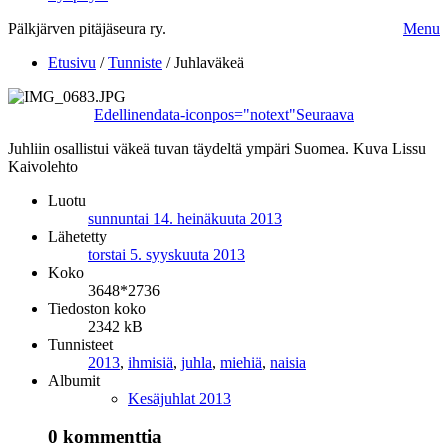
Pälkjärven pitäjäseura ry.
Menu
Etusivu
/
Tunniste
/
Juhlaväkeä
Edellinen
data-iconpos="notext"
Seuraava
Juhliin osallistui väkeä tuvan täydeltä ympäri Suomea. Kuva Lissu
Kaivolehto
Luotu
sunnuntai 14. heinäkuuta 2013
Lähetetty
torstai 5. syyskuuta 2013
Koko
3648*2736
Tiedoston koko
2342 kB
Tunnisteet
2013
,
ihmisiä
,
juhla
,
miehiä
,
naisia
Albumit
Kesäjuhlat 2013
0 kommenttia