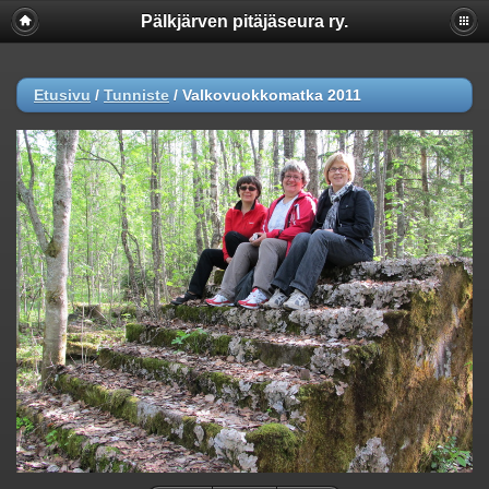
Pälkjärven pitäjäseura ry.
Etusivu
/
Tunniste
/
Valkovuokkomatka 2011