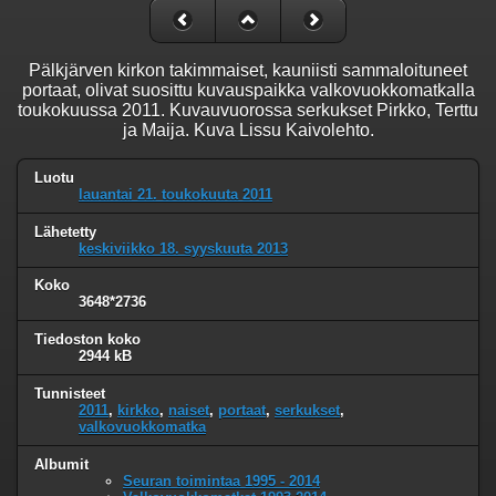
Pälkjärven kirkon takimmaiset, kauniisti sammaloituneet
portaat, olivat suosittu kuvauspaikka valkovuokkomatkalla
toukokuussa 2011. Kuvauvuorossa serkukset Pirkko, Terttu
ja Maija. Kuva Lissu Kaivolehto.
Luotu
lauantai 21. toukokuuta 2011
Lähetetty
keskiviikko 18. syyskuuta 2013
Koko
3648*2736
Tiedoston koko
2944 kB
Tunnisteet
2011
,
kirkko
,
naiset
,
portaat
,
serkukset
,
valkovuokkomatka
Albumit
Seuran toimintaa 1995 - 2014