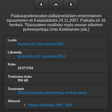
Pääkaupunkiseudun pälkjärveläisten ensimmäinen
tapaaminen oli Karjalatalolla 24.11.2007. Paikalla oli 16
henkeä. Tilaisuuteen osallistui myös seuran silloinen
puheenjohtaja Unto Kortelainen (oik.)
Luotu
lauantai 24. marraskuuta 2007
Lähetetty
keskiviikko 18. syyskuuta 2013
Koko
2272*1704
Tiedoston koko
954 kB
Tunnisteet
2007
,
Karjalatalo
,
Kortelainen
,
miehet
,
naiset
Albumit
Seuran toimintaa 1995 - 2014