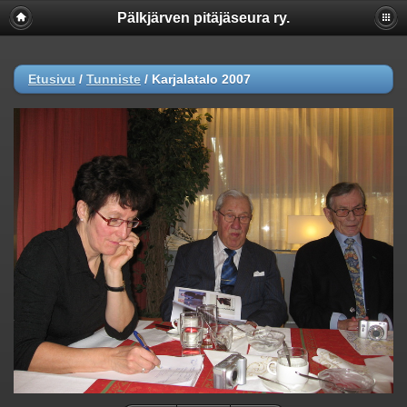
Pälkjärven pitäjäseura ry.
Etusivu
/
Tunniste
/
Karjalatalo 2007