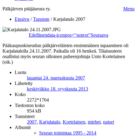
Pälkjärven pitäjäseura ry.
Menu
Etusivu
/
Tunniste
/
Karjalatalo 2007
Edellinen
data-iconpos="notext"
Seuraava
Pääkaupunkiseudun pälkjärveläisten ensimmäinen tapaaminen oli
Karjalatalolla 24.11.2007. Paikalla oli 16 henkeä. Tilaisuuteen
osallistui myös seuran silloinen puheenjohtaja Unto Kortelainen
(oik.)
Luotu
lauantai 24. marraskuuta 2007
Lähetetty
keskiviikko 18. syyskuuta 2013
Koko
2272*1704
Tiedoston koko
954 kB
Tunnisteet
2007
,
Karjalatalo
,
Kortelainen
,
miehet
,
naiset
Albumit
Seuran toimintaa 1995 - 2014