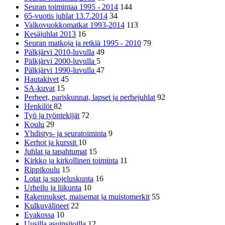
Seuran toimintaa 1995 - 2014
144
65-vuotis juhlat 13.7.2014
34
Valkovuokkomatkat 1993-2014
113
Kesäjuhlat 2013
16
Seuran matkoja ja retkiä 1995 - 2010
79
Pälkjärvi 2010-luvulla
49
Pälkjärvi 2000-luvulla
5
Pälkjärvi 1990-luvulla
47
Hautakivet
45
SA-kuvat
15
Perheet, pariskunnat, lapset ja perhejuhlat
92
Henkilöt
82
Työ ja työntekijät
72
Koulu
29
Yhdistys- ja seuratoiminta
9
Kerhot ja kurssit
10
Juhlat ja tapahtumat
15
Kirkko ja kirkollinen toiminta
11
Rippikoulu
15
Lotat ja suojeluskunta
16
Urheilu ja liikunta
10
Rakennukset, maisemat ja muistomerkit
55
Kulkuvälineet
22
Evakossa
10
Uusilla asuinsijoilla
12