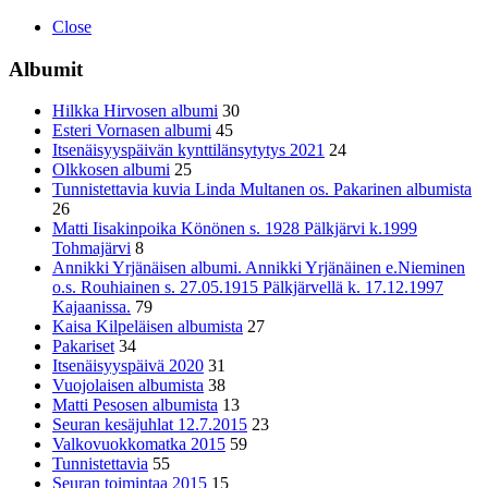
Close
Albumit
Hilkka Hirvosen albumi
30
Esteri Vornasen albumi
45
Itsenäisyyspäivän kynttilänsytytys 2021
24
Olkkosen albumi
25
Tunnistettavia kuvia Linda Multanen os. Pakarinen albumista
26
Matti Iisakinpoika Könönen s. 1928 Pälkjärvi k.1999
Tohmajärvi
8
Annikki Yrjänäisen albumi. Annikki Yrjänäinen e.Nieminen
o.s. Rouhiainen s. 27.05.1915 Pälkjärvellä k. 17.12.1997
Kajaanissa.
79
Kaisa Kilpeläisen albumista
27
Pakariset
34
Itsenäisyyspäivä 2020
31
Vuojolaisen albumista
38
Matti Pesosen albumista
13
Seuran kesäjuhlat 12.7.2015
23
Valkovuokkomatka 2015
59
Tunnistettavia
55
Seuran toimintaa 2015
15