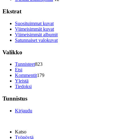
Ekstrat
Suosituimmat kuvat
Viimeisimmät kuvat
Viimeisimmät albumit
Satunnaiset valokuvat
Valikko
Tunnisteet
823
Etsi
Kommentit
179
Yleistä
Tiedoksi
Tunnistus
Kirjaudu
Katso
Työpöytä