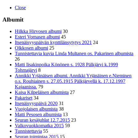
Close
Albumit
Hilkka Hirvosen albumi
30
Esteri Vornasen albumi
45
Itsenäisyyspäivän kynttilänsytytys 2021
24
Olkkosen albumi
25
Tunnistettavia kuvia Linda Multanen os. Pakarinen albumista
26
Matti Iisakinpoika Könönen s. 1928 Pälkjärvi k.1999
Tohmajärvi
8
Annikki Yrjänäisen albumi. Annikki Yrjänäinen e.Nieminen
o.s. Rouhiainen s. 27.05.1915 Pälkjärvellä k. 17.12.1997
Kajaanissa.
79
Kaisa Kilpeläisen albumista
27
Pakariset
34
Itsenäisyyspäivä 2020
31
Vuojolaisen albumista
38
Matti Pesosen albumista
13
Seuran kesäjuhlat 12.7.2015
23
Valkovuokkomatka 2015
59
Tunnistettavia
55
Seuran toimintaa 2015
15