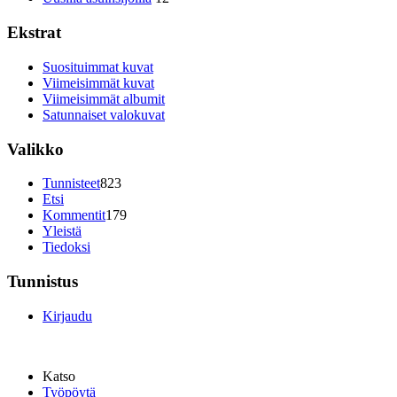
Ekstrat
Suosituimmat kuvat
Viimeisimmät kuvat
Viimeisimmät albumit
Satunnaiset valokuvat
Valikko
Tunnisteet
823
Etsi
Kommentit
179
Yleistä
Tiedoksi
Tunnistus
Kirjaudu
Katso
Työpöytä