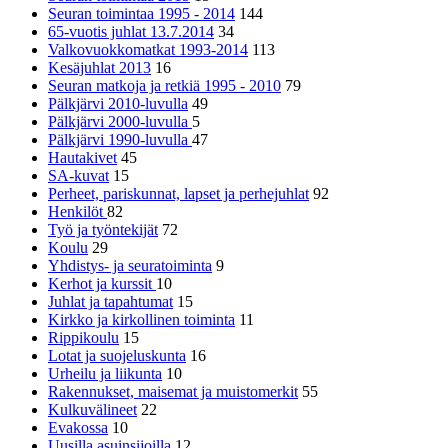
Seuran toimintaa 1995 - 2014
144
65-vuotis juhlat 13.7.2014
34
Valkovuokkomatkat 1993-2014
113
Kesäjuhlat 2013
16
Seuran matkoja ja retkiä 1995 - 2010
79
Pälkjärvi 2010-luvulla
49
Pälkjärvi 2000-luvulla
5
Pälkjärvi 1990-luvulla
47
Hautakivet
45
SA-kuvat
15
Perheet, pariskunnat, lapset ja perhejuhlat
92
Henkilöt
82
Työ ja työntekijät
72
Koulu
29
Yhdistys- ja seuratoiminta
9
Kerhot ja kurssit
10
Juhlat ja tapahtumat
15
Kirkko ja kirkollinen toiminta
11
Rippikoulu
15
Lotat ja suojeluskunta
16
Urheilu ja liikunta
10
Rakennukset, maisemat ja muistomerkit
55
Kulkuvälineet
22
Evakossa
10
Uusilla asuinsijoilla
12