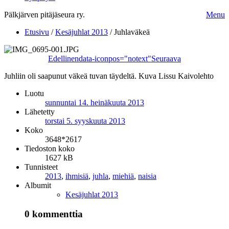
Pälkjärven pitäjäseura ry.
Menu
Etusivu
/
Kesäjuhlat 2013
/
Juhlaväkeä
Edellinen
data-iconpos="notext"
Seuraava
Juhliin oli saapunut väkeä tuvan täydeltä. Kuva Lissu Kaivolehto
Luotu
sunnuntai 14. heinäkuuta 2013
Lähetetty
torstai 5. syyskuuta 2013
Koko
3648*2617
Tiedoston koko
1627 kB
Tunnisteet
2013
,
ihmisiä
,
juhla
,
miehiä
,
naisia
Albumit
Kesäjuhlat 2013
0 kommenttia