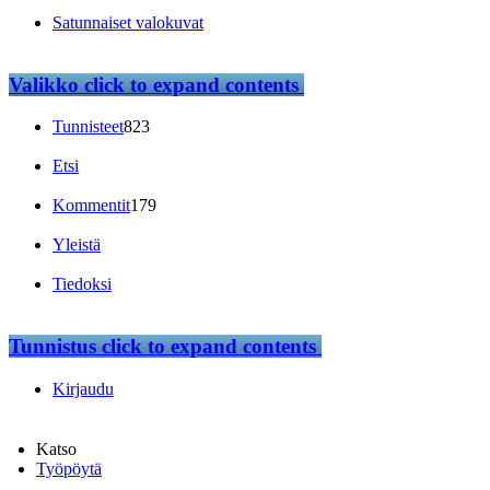
Satunnaiset valokuvat
Valikko
click to expand contents
Tunnisteet
823
Etsi
Kommentit
179
Yleistä
Tiedoksi
Tunnistus
click to expand contents
Kirjaudu
Katso
Työpöytä