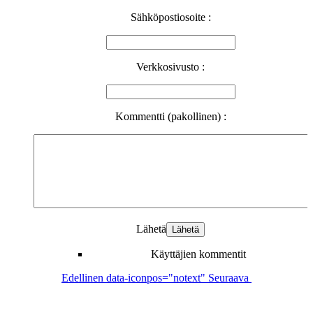
Sähköpostiosoite :
Verkkosivusto :
Kommentti (pakollinen) :
Lähetä
Käyttäjien kommentit
Edellinen
data-iconpos="notext"
Seuraava