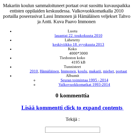
Makariin koulun sammaloituneet portaat ovat suosittu kuvauspaikka
entisten oppilaiden keskuudessa. Valkovuokkomatkalla 2010
portailla poseerasivat Lassi Immonen jä Hämäläisen veljekset Tahvo
ja Antti. Kuva Paavo Immonen
Luotu
lauantai 22. toukokuuta 2010
Lähetetty
keskiviikko 18. syyskuuta 2013
Koko
4000*3000
Tiedoston koko
4195 kB
Tunnisteet
2010
,
Hämäläinen
,
Immonen
,
koulu
,
makarii
,
miehet
,
portaat
Albumit
Seuran toimintaa 1995 - 2014
Valkovuokkomatkat 1993-2014
0 kommenttia
Lisää kommentti
click to expand contents
Tekijä :