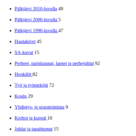
Pälkjärvi 2010-luvulla
49
Pälkjärvi 2000-luvulla
5
Pälkjärvi 1990-luvulla
47
Hautakivet
45
SA-kuvat
15
Perheet, pariskunnat, lapset ja perhejuhlat
92
Henkilöt
82
Työ ja työntekijät
72
Koulu
29
Yhdistys- ja seuratoiminta
9
Kerhot ja kurssit
10
Juhlat ja tapahtumat
15