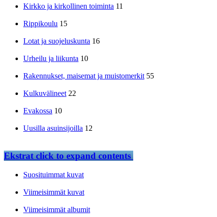
Kirkko ja kirkollinen toiminta
11
Rippikoulu
15
Lotat ja suojeluskunta
16
Urheilu ja liikunta
10
Rakennukset, maisemat ja muistomerkit
55
Kulkuvälineet
22
Evakossa
10
Uusilla asuinsijoilla
12
Ekstrat
click to expand contents
Suosituimmat kuvat
Viimeisimmät kuvat
Viimeisimmät albumit