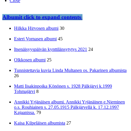
Close
Albumit
click to expand contents
Hilkka Hirvosen albumi
30
Esteri Vornasen albumi
45
Itsenäisyyspäivän kynttilänsytytys 2021
24
Olkkosen albumi
25
Tunnistettavia kuvia Linda Multanen os. Pakarinen albumista
26
Matti Iisakinpoika Könönen s. 1928 Pälkjärvi k.1999
Tohmajärvi
8
Annikki Yrjänäisen albumi. Annikki Yrjänäinen e.Nieminen
o.s. Rouhiainen s. 27.05.1915 Pälkjärvellä k. 17.12.1997
Kajaanissa.
79
Kaisa Kilpeläisen albumista
27