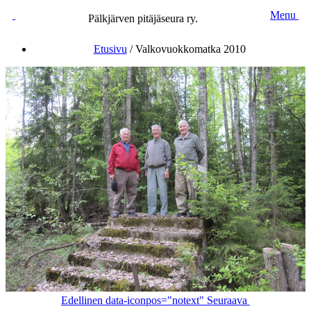
Menu
Pälkjärven pitäjäseura ry.
Etusivu
/
Valkovuokkomatka 2010
Edellinen
data-iconpos="notext"
Seuraava