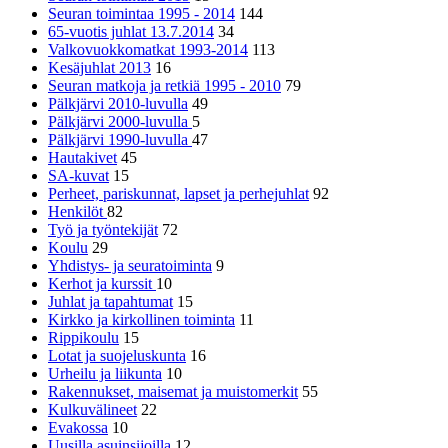
Seuran toimintaa 1995 - 2014
144
65-vuotis juhlat 13.7.2014
34
Valkovuokkomatkat 1993-2014
113
Kesäjuhlat 2013
16
Seuran matkoja ja retkiä 1995 - 2010
79
Pälkjärvi 2010-luvulla
49
Pälkjärvi 2000-luvulla
5
Pälkjärvi 1990-luvulla
47
Hautakivet
45
SA-kuvat
15
Perheet, pariskunnat, lapset ja perhejuhlat
92
Henkilöt
82
Työ ja työntekijät
72
Koulu
29
Yhdistys- ja seuratoiminta
9
Kerhot ja kurssit
10
Juhlat ja tapahtumat
15
Kirkko ja kirkollinen toiminta
11
Rippikoulu
15
Lotat ja suojeluskunta
16
Urheilu ja liikunta
10
Rakennukset, maisemat ja muistomerkit
55
Kulkuvälineet
22
Evakossa
10
Uusilla asuinsijoilla
12