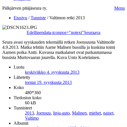
Pälkjärven pitäjäseura ry.
Menu
Etusivu
/
Tunniste
/
Valtimon retki 2013
Edellinen
data-iconpos="notext"
Seuraava
Seura avasi syyskauden tekemällä retken Joensuusta Valtimolle
4.9.2013. Matka tehtiin Aarne Malisen bussilla ja kuskina toimi
Aarnen poika Antti. Kuvassa matkalaiset ovat purkautumassa
bussista Murtovaaran juurella. Kuva Unto Kortelainen.
Luotu
keskiviikko 4. syyskuuta 2013
Lähetetty
torstai 19. syyskuuta 2013
Koko
480*360
Tiedoston koko
60 kB
Tunnisteet
2013
,
Joensuu
,
linja-auto
,
Malinen
,
miehet
,
naiset
,
Valtimo
Albumit