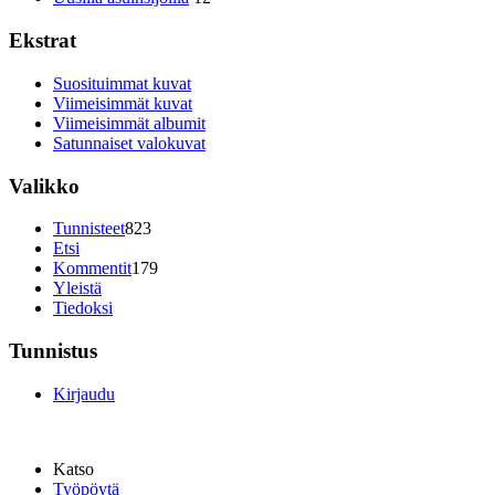
Ekstrat
Suosituimmat kuvat
Viimeisimmät kuvat
Viimeisimmät albumit
Satunnaiset valokuvat
Valikko
Tunnisteet
823
Etsi
Kommentit
179
Yleistä
Tiedoksi
Tunnistus
Kirjaudu
Katso
Työpöytä