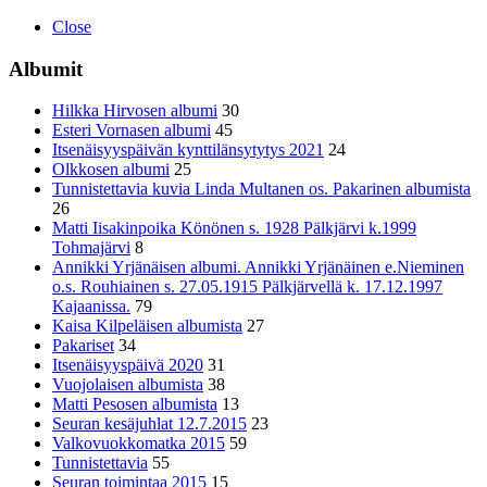
Close
Albumit
Hilkka Hirvosen albumi
30
Esteri Vornasen albumi
45
Itsenäisyyspäivän kynttilänsytytys 2021
24
Olkkosen albumi
25
Tunnistettavia kuvia Linda Multanen os. Pakarinen albumista
26
Matti Iisakinpoika Könönen s. 1928 Pälkjärvi k.1999
Tohmajärvi
8
Annikki Yrjänäisen albumi. Annikki Yrjänäinen e.Nieminen
o.s. Rouhiainen s. 27.05.1915 Pälkjärvellä k. 17.12.1997
Kajaanissa.
79
Kaisa Kilpeläisen albumista
27
Pakariset
34
Itsenäisyyspäivä 2020
31
Vuojolaisen albumista
38
Matti Pesosen albumista
13
Seuran kesäjuhlat 12.7.2015
23
Valkovuokkomatka 2015
59
Tunnistettavia
55
Seuran toimintaa 2015
15