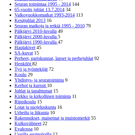
Seuran toimintaa 1995 - 2014
144
65-vuotis juhlat 13.7.2014
34
Valkovuokkomatkat 1993-2014
113
Kesäjuhlat 2013
16
Seuran matkoja ja retkiä 1995 - 2010
79
Pälkjärvi 2010-luvulla
49
Pälkjärvi 2000-luvulla
5
Pälkjärvi 1990-luvulla
47
Hautakivet
45
SA-kuvat
15
Perheet, pariskunnat, lapset ja perhejuhlat
92
Henkilöt
82
Työ ja työntekijät
72
Koulu
29
Yhdistys- ja seuratoiminta
9
Kerhot ja kurssit
10
Juhlat ja tapahtumat
15
Kirkko ja kirkollinen toiminta
11
Rippikoulu
15
Lotat ja suojeluskunta
16
Urheilu ja liikunta
10
Rakennukset, maisemat ja muistomerkit
55
Kulkuvälineet
22
Evakossa
10
Uusilla asuinsijoilla
12