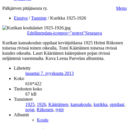
Pälkjärven pitäjäseura ry.
Menu
Etusivu
/
Tunniste
/
Kurikka 1925-1926
Edellinen
data-iconpos="notext"
Seuraava
Kurikan kansakoulun oppilaat kevätjuhlassa 1925 Helmi Riikonen
toisessa rivissä toinen oikealla, Toini Kääriäinen toisessa rivissä
kuudes oikealta. Lauri Kääriäinen käärepäisen pojan rivissä
neljäntenä vasemmalta. Kuva Leena Parvelan albumista.
Lähetetty
lauantai 7. syyskuuta 2013
Koko
616*422
Tiedoston koko
67 kB
Tunnisteet
1925
,
1926
,
Kääriäinen
,
kansakoulu
,
kurikka
,
oppilaat
,
pojat
,
Riikonen
,
tytöt
Albumit
Koulu