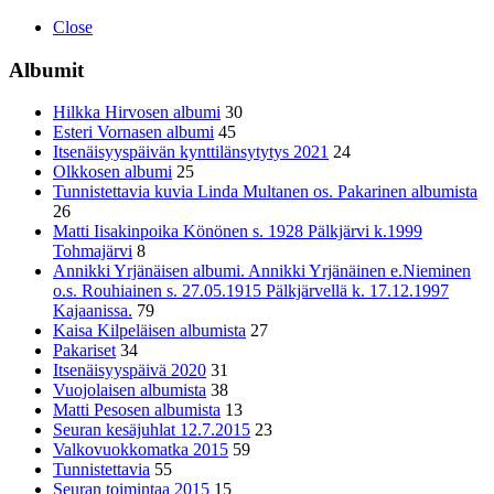
Close
Albumit
Hilkka Hirvosen albumi
30
Esteri Vornasen albumi
45
Itsenäisyyspäivän kynttilänsytytys 2021
24
Olkkosen albumi
25
Tunnistettavia kuvia Linda Multanen os. Pakarinen albumista
26
Matti Iisakinpoika Könönen s. 1928 Pälkjärvi k.1999
Tohmajärvi
8
Annikki Yrjänäisen albumi. Annikki Yrjänäinen e.Nieminen
o.s. Rouhiainen s. 27.05.1915 Pälkjärvellä k. 17.12.1997
Kajaanissa.
79
Kaisa Kilpeläisen albumista
27
Pakariset
34
Itsenäisyyspäivä 2020
31
Vuojolaisen albumista
38
Matti Pesosen albumista
13
Seuran kesäjuhlat 12.7.2015
23
Valkovuokkomatka 2015
59
Tunnistettavia
55
Seuran toimintaa 2015
15