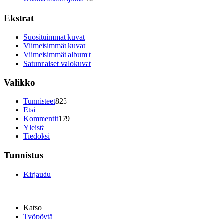
Ekstrat
Suosituimmat kuvat
Viimeisimmät kuvat
Viimeisimmät albumit
Satunnaiset valokuvat
Valikko
Tunnisteet
823
Etsi
Kommentit
179
Yleistä
Tiedoksi
Tunnistus
Kirjaudu
Katso
Työpöytä