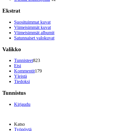
Ekstrat
Suosituimmat kuvat
Viimeisimmät kuvat
Viimeisimmät albumit
Satunnaiset valokuvat
Valikko
Tunnisteet
823
Etsi
Kommentit
179
Yleistä
Tiedoksi
Tunnistus
Kirjaudu
Katso
Työpöytä