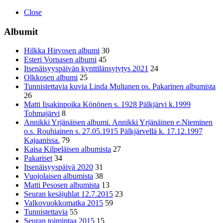
Close
Albumit
Hilkka Hirvosen albumi
30
Esteri Vornasen albumi
45
Itsenäisyyspäivän kynttilänsytytys 2021
24
Olkkosen albumi
25
Tunnistettavia kuvia Linda Multanen os. Pakarinen albumista
26
Matti Iisakinpoika Könönen s. 1928 Pälkjärvi k.1999
Tohmajärvi
8
Annikki Yrjänäisen albumi. Annikki Yrjänäinen e.Nieminen
o.s. Rouhiainen s. 27.05.1915 Pälkjärvellä k. 17.12.1997
Kajaanissa.
79
Kaisa Kilpeläisen albumista
27
Pakariset
34
Itsenäisyyspäivä 2020
31
Vuojolaisen albumista
38
Matti Pesosen albumista
13
Seuran kesäjuhlat 12.7.2015
23
Valkovuokkomatka 2015
59
Tunnistettavia
55
Seuran toimintaa 2015
15