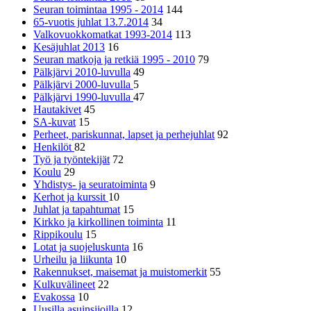
Seuran toimintaa 1995 - 2014
144
65-vuotis juhlat 13.7.2014
34
Valkovuokkomatkat 1993-2014
113
Kesäjuhlat 2013
16
Seuran matkoja ja retkiä 1995 - 2010
79
Pälkjärvi 2010-luvulla
49
Pälkjärvi 2000-luvulla
5
Pälkjärvi 1990-luvulla
47
Hautakivet
45
SA-kuvat
15
Perheet, pariskunnat, lapset ja perhejuhlat
92
Henkilöt
82
Työ ja työntekijät
72
Koulu
29
Yhdistys- ja seuratoiminta
9
Kerhot ja kurssit
10
Juhlat ja tapahtumat
15
Kirkko ja kirkollinen toiminta
11
Rippikoulu
15
Lotat ja suojeluskunta
16
Urheilu ja liikunta
10
Rakennukset, maisemat ja muistomerkit
55
Kulkuvälineet
22
Evakossa
10
Uusilla asuinsijoilla
12