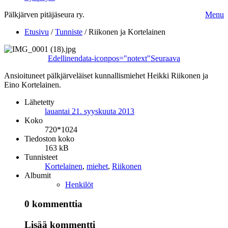
Pälkjärven pitäjäseura ry.
Menu
Etusivu
/
Tunniste
/
Riikonen ja Kortelainen
Edellinen
data-iconpos="notext"
Seuraava
Ansioituneet pälkjärveläiset kunnallismiehet Heikki Riikonen ja
Eino Kortelainen.
Lähetetty
lauantai 21. syyskuuta 2013
Koko
720*1024
Tiedoston koko
163 kB
Tunnisteet
Kortelainen
,
miehet
,
Riikonen
Albumit
Henkilöt
0 kommenttia
Lisää kommentti