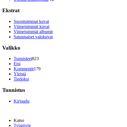
Ekstrat
Suosituimmat kuvat
Viimeisimmät kuvat
Viimeisimmät albumit
Satunnaiset valokuvat
Valikko
Tunnisteet
823
Etsi
Kommentit
179
Yleistä
Tiedoksi
Tunnistus
Kirjaudu
Katso
Työpöytä