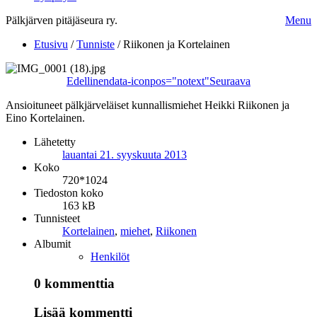
Pälkjärven pitäjäseura ry.
Menu
Etusivu
/
Tunniste
/
Riikonen ja Kortelainen
Edellinen
data-iconpos="notext"
Seuraava
Ansioituneet pälkjärveläiset kunnallismiehet Heikki Riikonen ja
Eino Kortelainen.
Lähetetty
lauantai 21. syyskuuta 2013
Koko
720*1024
Tiedoston koko
163 kB
Tunnisteet
Kortelainen
,
miehet
,
Riikonen
Albumit
Henkilöt
0 kommenttia
Lisää kommentti