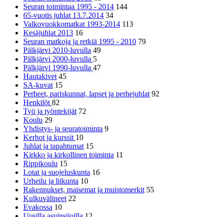
Seuran toimintaa 1995 - 2014
144
65-vuotis juhlat 13.7.2014
34
Valkovuokkomatkat 1993-2014
113
Kesäjuhlat 2013
16
Seuran matkoja ja retkiä 1995 - 2010
79
Pälkjärvi 2010-luvulla
49
Pälkjärvi 2000-luvulla
5
Pälkjärvi 1990-luvulla
47
Hautakivet
45
SA-kuvat
15
Perheet, pariskunnat, lapset ja perhejuhlat
92
Henkilöt
82
Työ ja työntekijät
72
Koulu
29
Yhdistys- ja seuratoiminta
9
Kerhot ja kurssit
10
Juhlat ja tapahtumat
15
Kirkko ja kirkollinen toiminta
11
Rippikoulu
15
Lotat ja suojeluskunta
16
Urheilu ja liikunta
10
Rakennukset, maisemat ja muistomerkit
55
Kulkuvälineet
22
Evakossa
10
Uusilla asuinsijoilla
12