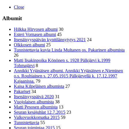
Close
Albumit
Hilkka Hirvosen albumi
30
Esteri Vornasen albumi
45
Itsenäisyyspäivän kynttilänsytytys 2021
24
Olkkosen albumi
25
Tunnistettavia kuvia Linda Multanen os. Pakarinen albumista
26
Matti Iisakinpoika Könönen s. 1928 Pälkjärvi k.1999
Tohmajärvi
8
Annikki Yrjänäisen albumi. Annikki Yrjänäinen e.Nieminen
o.s. Rouhiainen s. 27.05.1915 Pälkjärvellä k. 17.12.1997
Kajaanissa.
79
Kaisa Kilpeläisen albumista
27
Pakariset
34
Itsenäisyyspäivä 2020
31
Vuojolaisen albumista
38
Matti Pesosen albumista
13
Seuran kesäjuhlat 12.7.2015
23
Valkovuokkomatka 2015
59
Tunnistettavia
55
Seuran toimintaa 2015
15