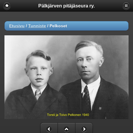
Pälkjärven pitäjäseura ry.
Etusivu
/
Tunniste
/
Pelkoset