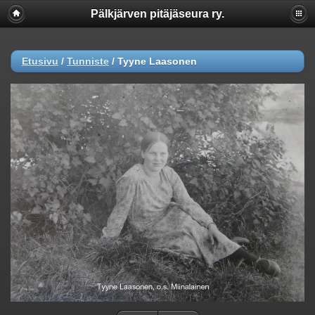
Pälkjärven pitäjäseura ry.
Etusivu
/
Tunniste
/
Tyyne Laasonen