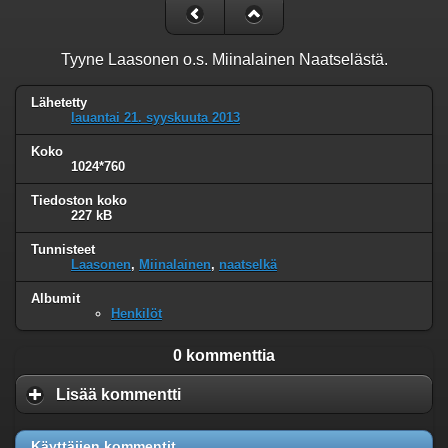
Tyyne Laasonen o.s. Miinalainen Naatselästä.
Lähetetty
lauantai 21. syyskuuta 2013
Koko
1024*760
Tiedoston koko
227 kB
Tunnisteet
Laasonen
,
Miinalainen
,
naatselkä
Albumit
Henkilöt
0 kommenttia
Lisää kommentti
Käyttäjien kommentit