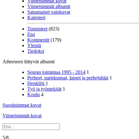
Viimeisimmät kuvat
Viimeisimmät albumit
Satunnaiset valokuvat
Kalenteri
Tunnisteet
(823)
Etsi
Kommentit
(179)
Yleistä
Tiedoksi
Aiheeseen liittyvät albumit
Seuran toimintaa 1995 - 2014
1
Perheet, pariskunnat, lapset ja perhejuhlat
1
Henkilöt
1
Työ ja työntekijät
1
Koulu
4
Suosituimmat kuvat
Viimeisimmät kuvat
5/8