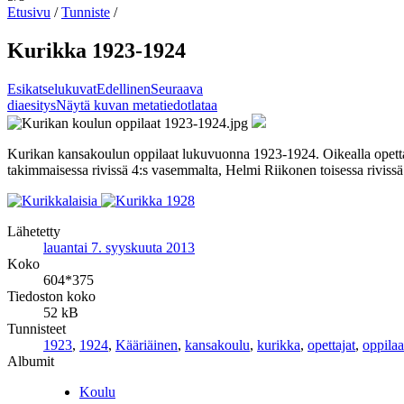
Etusivu
/
Tunniste
/
Kurikka 1923-1924
Esikatselukuvat
Edellinen
Seuraava
diaesitys
Näytä kuvan metatiedot
lataa
Kurikan kansakoulun oppilaat lukuvuonna 1923-1924. Oikealla opettaj
takimmaisessa rivissä 4:s vasemmalta, Helmi Riikonen toisessa rivis
Lähetetty
lauantai 7. syyskuuta 2013
Koko
604*375
Tiedoston koko
52 kB
Tunnisteet
1923
,
1924
,
Kääriäinen
,
kansakoulu
,
kurikka
,
opettajat
,
oppilaa
Albumit
Koulu