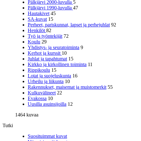
Pälkjärvi 2000-luvulla
5
Pälkjärvi 1990-luvulla
47
Hautakivet
45
SA-kuvat
15
Perheet, pariskunnat, lapset ja perhejuhlat
92
Henkilöt
82
Työ ja työntekijät
72
Koulu
29
Yhdistys- ja seuratoiminta
9
Kerhot ja kurssit
10
Juhlat ja tapahtumat
15
Kirkko ja kirkollinen toiminta
11
Rippikoulu
15
Lotat ja suojeluskunta
16
Urheilu ja liikunta
10
Rakennukset, maisemat ja muistomerkit
55
Kulkuvälineet
22
Evakossa
10
Uusilla asuinsijoilla
12
1464 kuvaa
Tutki
Suosituimmat kuvat