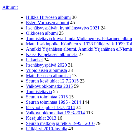
Albumit
Hilkka Hirvosen albumi
30
Esteri Vornasen albumi
45
Itsenäisyyspäivän kynttilänsytytys 2021
24
Olkkosen albumi
25
Tunnistettavia kuvia Linda Multanen os. Pakarinen album
Matti Iisakinpoika Könönen s. 1928 Pälkjärvi k.1999 To
Annikki Yrjänäisen albumi. Annikki Yrjänäinen e.Niemine
Kaisa Kilpeläisen albumista
27
Pakariset
34
Itsenäisyyspäivä 2020
31
Vuojolaisen albumista
38
Matti Pesosen albumista
13
Seuran kesäjuhlat 12.7.2015
23
Valkovuokkomatka 2015
59
Tunnistettavia
55
Seuran toimintaa 2015
15
Seuran toimintaa 1995 - 2014
144
65-vuotis juhlat 13.7.2014
34
Valkovuokkomatkat 1993-2014
113
Kesäjuhlat 2013
16
Seuran matkoja ja retkiä 1995 - 2010
79
Pälkjärvi 2010-luvulla
49