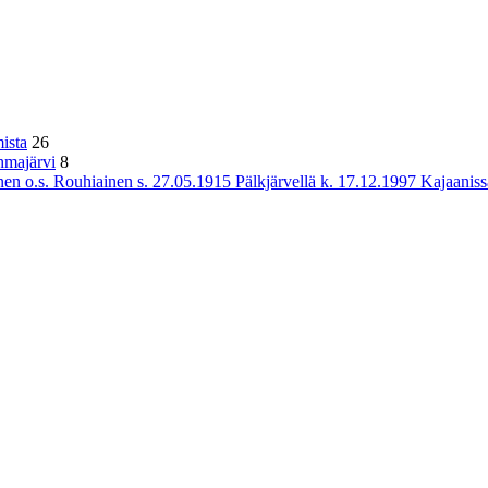
ista
26
hmajärvi
8
n o.s. Rouhiainen s. 27.05.1915 Pälkjärvellä k. 17.12.1997 Kajaaniss