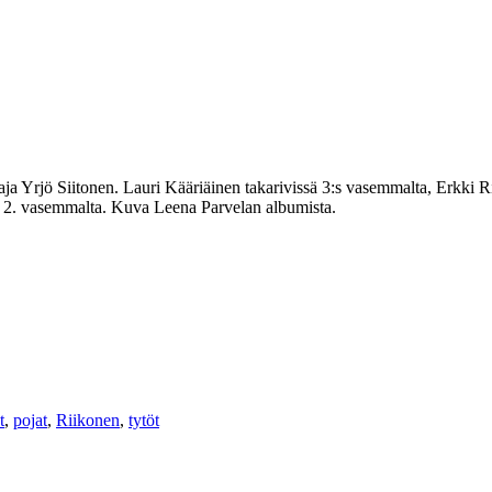
a Yrjö Siitonen. Lauri Kääriäinen takarivissä 3:s vasemmalta, Erkki Ri
sä 2. vasemmalta. Kuva Leena Parvelan albumista.
t
,
pojat
,
Riikonen
,
tytöt