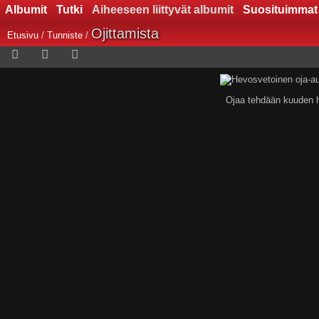
Albumit
Tutki
Aiheeseen liittyvät albumit
Suosituimmat
Ojittamista
Etusivu
/
Tunniste
/
Ojaa tehdään kuuden h