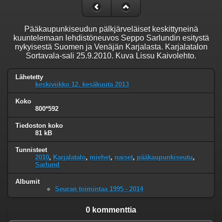
Pääkaupunkiseudun pälkjärveläiset keskittyneinä
kuuntelemaan lehdistöneuvos Seppo Sarlundin esitystä
nykyisestä Suomen ja Venäjän Karjalasta. Karjalatalon
Sortavala-sali 25.9.2010. Kuva Lissu Kaivolehto.
Lähetetty
keskiviikko 12. kesäkuuta 2013
Koko
800*592
Tiedoston koko
81 kB
Tunnisteet
2010
,
Karjalatalo
,
miehet
,
naiset
,
pääkaupunkiseutu
,
Sarlund
Albumit
Seuran toimintaa 1995 - 2014
0 kommenttia