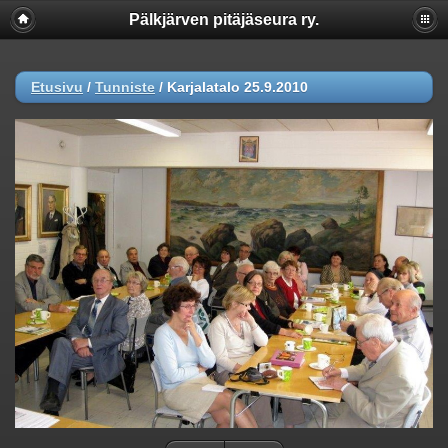
Pälkjärven pitäjäseura ry.
Etusivu
/
Tunniste
/
Karjalatalo 25.9.2010