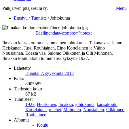
Pälkjärven pitäjäseura ry.
Menu
Etusivu
/
Tunniste
/
Johtokunta
Edellinen
data-iconpos="notext"
Ilmakan kansakoulun ensimmäinen johtokunta. Takana vas. Janne
Heiskanen, Jussi Rouhiainen, Eino Kortelainen ja Väinö
Nousiainen. Edessä vas. Salomo Olkkonen ja Olli Muhonen.
Ilmakan koulu aloitti toimintansa syksyllä 1927.
Lähetetty
lauantai 7. syyskuuta 2013
Koko
800*585
Tiedoston koko
67 kB
Tunnisteet
1927
,
Heiskanen
,
ilmakka
,
johtokunta
,
kansakoulu
,
Kortelainen
,
miehet
,
Muhonen
,
Nousiainen
,
Olkkonen
,
Rouhiainen
Albumit
Koulu