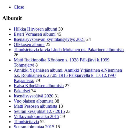
Close
Albumit
Hilkka Hirvosen albumi
30
Esteri Vornasen albumi
45
Itsenäisyyspäivän kynttilänsytytys 2021
24
Olkkosen albumi
25
Tunnistettavia kuvia Linda Multanen os. Pakarinen albumista
26
Matti Iisakinpoika Könönen s. 1928 Pälkjärvi k.1999
Tohmajärvi
8
Annikki Yrjänäisen albumi. Annikki Yrjänäinen e.Nieminen
o.s. Rouhiainen s. 27.05.1915 Pälkjärvellä k. 17.12.1997
Kajaanissa.
79
Kaisa Kilpeläisen albumista
27
Pakariset
34
Itsenäisyyspäivä 2020
31
Vuojolaisen albumista
38
Matti Pesosen albumista
13
Seuran kesäjuhlat 12.7.2015
23
Valkovuokkomatka 2015
59
Tunnistettavia
55
Seuran toimintaa 2015
15