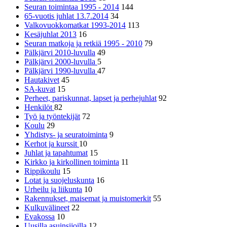
Seuran toimintaa 1995 - 2014
144
65-vuotis juhlat 13.7.2014
34
Valkovuokkomatkat 1993-2014
113
Kesäjuhlat 2013
16
Seuran matkoja ja retkiä 1995 - 2010
79
Pälkjärvi 2010-luvulla
49
Pälkjärvi 2000-luvulla
5
Pälkjärvi 1990-luvulla
47
Hautakivet
45
SA-kuvat
15
Perheet, pariskunnat, lapset ja perhejuhlat
92
Henkilöt
82
Työ ja työntekijät
72
Koulu
29
Yhdistys- ja seuratoiminta
9
Kerhot ja kurssit
10
Juhlat ja tapahtumat
15
Kirkko ja kirkollinen toiminta
11
Rippikoulu
15
Lotat ja suojeluskunta
16
Urheilu ja liikunta
10
Rakennukset, maisemat ja muistomerkit
55
Kulkuvälineet
22
Evakossa
10
Uusilla asuinsijoilla
12