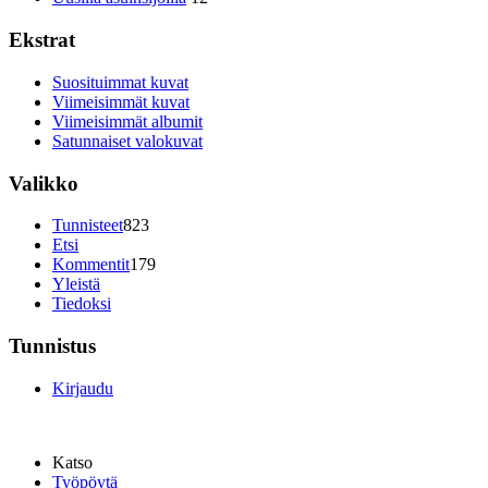
Ekstrat
Suosituimmat kuvat
Viimeisimmät kuvat
Viimeisimmät albumit
Satunnaiset valokuvat
Valikko
Tunnisteet
823
Etsi
Kommentit
179
Yleistä
Tiedoksi
Tunnistus
Kirjaudu
Katso
Työpöytä