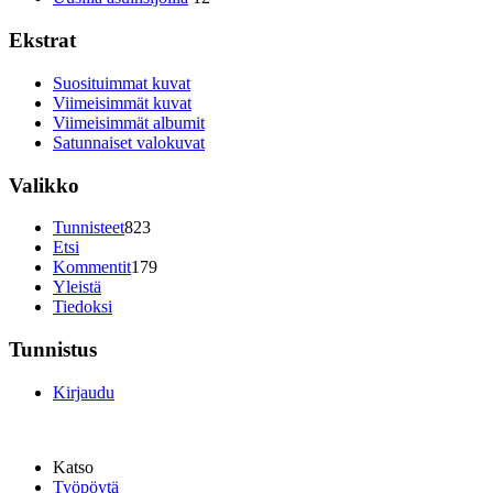
Ekstrat
Suosituimmat kuvat
Viimeisimmät kuvat
Viimeisimmät albumit
Satunnaiset valokuvat
Valikko
Tunnisteet
823
Etsi
Kommentit
179
Yleistä
Tiedoksi
Tunnistus
Kirjaudu
Katso
Työpöytä