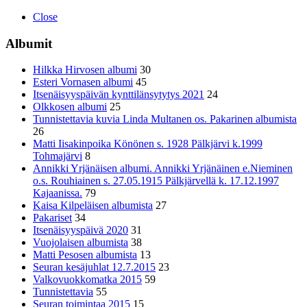
Close
Albumit
Hilkka Hirvosen albumi
30
Esteri Vornasen albumi
45
Itsenäisyyspäivän kynttilänsytytys 2021
24
Olkkosen albumi
25
Tunnistettavia kuvia Linda Multanen os. Pakarinen albumista
26
Matti Iisakinpoika Könönen s. 1928 Pälkjärvi k.1999
Tohmajärvi
8
Annikki Yrjänäisen albumi. Annikki Yrjänäinen e.Nieminen
o.s. Rouhiainen s. 27.05.1915 Pälkjärvellä k. 17.12.1997
Kajaanissa.
79
Kaisa Kilpeläisen albumista
27
Pakariset
34
Itsenäisyyspäivä 2020
31
Vuojolaisen albumista
38
Matti Pesosen albumista
13
Seuran kesäjuhlat 12.7.2015
23
Valkovuokkomatka 2015
59
Tunnistettavia
55
Seuran toimintaa 2015
15