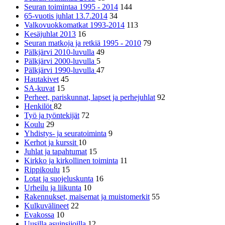
Seuran toimintaa 1995 - 2014
144
65-vuotis juhlat 13.7.2014
34
Valkovuokkomatkat 1993-2014
113
Kesäjuhlat 2013
16
Seuran matkoja ja retkiä 1995 - 2010
79
Pälkjärvi 2010-luvulla
49
Pälkjärvi 2000-luvulla
5
Pälkjärvi 1990-luvulla
47
Hautakivet
45
SA-kuvat
15
Perheet, pariskunnat, lapset ja perhejuhlat
92
Henkilöt
82
Työ ja työntekijät
72
Koulu
29
Yhdistys- ja seuratoiminta
9
Kerhot ja kurssit
10
Juhlat ja tapahtumat
15
Kirkko ja kirkollinen toiminta
11
Rippikoulu
15
Lotat ja suojeluskunta
16
Urheilu ja liikunta
10
Rakennukset, maisemat ja muistomerkit
55
Kulkuvälineet
22
Evakossa
10
Uusilla asuinsijoilla
12