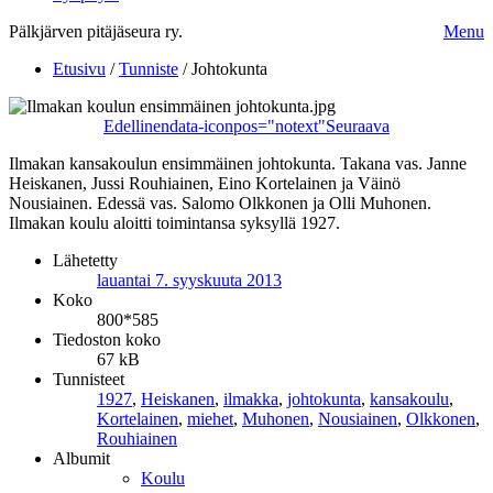
Pälkjärven pitäjäseura ry.
Menu
Etusivu
/
Tunniste
/
Johtokunta
Edellinen
data-iconpos="notext"
Seuraava
Ilmakan kansakoulun ensimmäinen johtokunta. Takana vas. Janne
Heiskanen, Jussi Rouhiainen, Eino Kortelainen ja Väinö
Nousiainen. Edessä vas. Salomo Olkkonen ja Olli Muhonen.
Ilmakan koulu aloitti toimintansa syksyllä 1927.
Lähetetty
lauantai 7. syyskuuta 2013
Koko
800*585
Tiedoston koko
67 kB
Tunnisteet
1927
,
Heiskanen
,
ilmakka
,
johtokunta
,
kansakoulu
,
Kortelainen
,
miehet
,
Muhonen
,
Nousiainen
,
Olkkonen
,
Rouhiainen
Albumit
Koulu