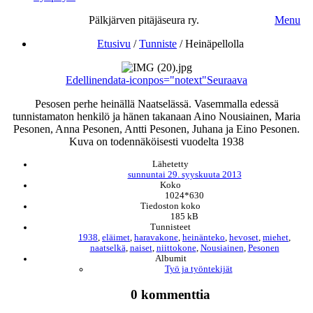
Pälkjärven pitäjäseura ry.
Menu
Etusivu
/
Tunniste
/
Heinäpellolla
Edellinen
data-iconpos="notext"
Seuraava
Pesosen perhe heinällä Naatselässä. Vasemmalla edessä
tunnistamaton henkilö ja hänen takanaan Aino Nousiainen, Maria
Pesonen, Anna Pesonen, Antti Pesonen, Juhana ja Eino Pesonen.
Kuva on todennäköisesti vuodelta 1938
Lähetetty
sunnuntai 29. syyskuuta 2013
Koko
1024*630
Tiedoston koko
185 kB
Tunnisteet
1938
,
eläimet
,
haravakone
,
heinänteko
,
hevoset
,
miehet
,
naatselkä
,
naiset
,
niittokone
,
Nousiainen
,
Pesonen
Albumit
Työ ja työntekijät
0 kommenttia