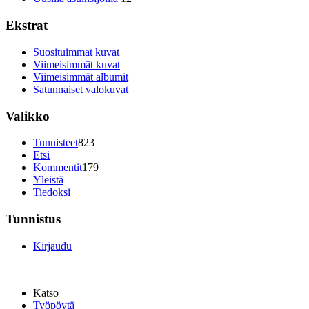
Ekstrat
Suosituimmat kuvat
Viimeisimmät kuvat
Viimeisimmät albumit
Satunnaiset valokuvat
Valikko
Tunnisteet
823
Etsi
Kommentit
179
Yleistä
Tiedoksi
Tunnistus
Kirjaudu
Katso
Työpöytä