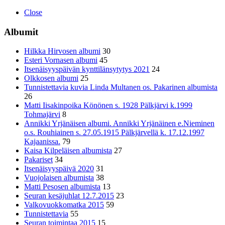
Close
Albumit
Hilkka Hirvosen albumi
30
Esteri Vornasen albumi
45
Itsenäisyyspäivän kynttilänsytytys 2021
24
Olkkosen albumi
25
Tunnistettavia kuvia Linda Multanen os. Pakarinen albumista
26
Matti Iisakinpoika Könönen s. 1928 Pälkjärvi k.1999
Tohmajärvi
8
Annikki Yrjänäisen albumi. Annikki Yrjänäinen e.Nieminen
o.s. Rouhiainen s. 27.05.1915 Pälkjärvellä k. 17.12.1997
Kajaanissa.
79
Kaisa Kilpeläisen albumista
27
Pakariset
34
Itsenäisyyspäivä 2020
31
Vuojolaisen albumista
38
Matti Pesosen albumista
13
Seuran kesäjuhlat 12.7.2015
23
Valkovuokkomatka 2015
59
Tunnistettavia
55
Seuran toimintaa 2015
15