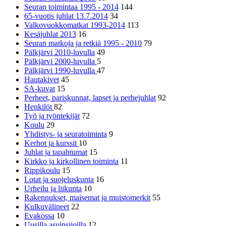
Seuran toimintaa 1995 - 2014
144
65-vuotis juhlat 13.7.2014
34
Valkovuokkomatkat 1993-2014
113
Kesäjuhlat 2013
16
Seuran matkoja ja retkiä 1995 - 2010
79
Pälkjärvi 2010-luvulla
49
Pälkjärvi 2000-luvulla
5
Pälkjärvi 1990-luvulla
47
Hautakivet
45
SA-kuvat
15
Perheet, pariskunnat, lapset ja perhejuhlat
92
Henkilöt
82
Työ ja työntekijät
72
Koulu
29
Yhdistys- ja seuratoiminta
9
Kerhot ja kurssit
10
Juhlat ja tapahtumat
15
Kirkko ja kirkollinen toiminta
11
Rippikoulu
15
Lotat ja suojeluskunta
16
Urheilu ja liikunta
10
Rakennukset, maisemat ja muistomerkit
55
Kulkuvälineet
22
Evakossa
10
Uusilla asuinsijoilla
12