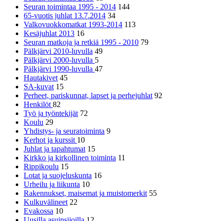
Seuran toimintaa 1995 - 2014
144
65-vuotis juhlat 13.7.2014
34
Valkovuokkomatkat 1993-2014
113
Kesäjuhlat 2013
16
Seuran matkoja ja retkiä 1995 - 2010
79
Pälkjärvi 2010-luvulla
49
Pälkjärvi 2000-luvulla
5
Pälkjärvi 1990-luvulla
47
Hautakivet
45
SA-kuvat
15
Perheet, pariskunnat, lapset ja perhejuhlat
92
Henkilöt
82
Työ ja työntekijät
72
Koulu
29
Yhdistys- ja seuratoiminta
9
Kerhot ja kurssit
10
Juhlat ja tapahtumat
15
Kirkko ja kirkollinen toiminta
11
Rippikoulu
15
Lotat ja suojeluskunta
16
Urheilu ja liikunta
10
Rakennukset, maisemat ja muistomerkit
55
Kulkuvälineet
22
Evakossa
10
Uusilla asuinsijoilla
12