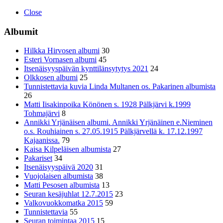
Close
Albumit
Hilkka Hirvosen albumi
30
Esteri Vornasen albumi
45
Itsenäisyyspäivän kynttilänsytytys 2021
24
Olkkosen albumi
25
Tunnistettavia kuvia Linda Multanen os. Pakarinen albumista
26
Matti Iisakinpoika Könönen s. 1928 Pälkjärvi k.1999
Tohmajärvi
8
Annikki Yrjänäisen albumi. Annikki Yrjänäinen e.Nieminen
o.s. Rouhiainen s. 27.05.1915 Pälkjärvellä k. 17.12.1997
Kajaanissa.
79
Kaisa Kilpeläisen albumista
27
Pakariset
34
Itsenäisyyspäivä 2020
31
Vuojolaisen albumista
38
Matti Pesosen albumista
13
Seuran kesäjuhlat 12.7.2015
23
Valkovuokkomatka 2015
59
Tunnistettavia
55
Seuran toimintaa 2015
15