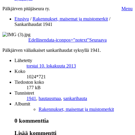
Pälkjärven pitäjäseura ry.
Menu
Etusivu
/
Rakennukset, maisemat ja muistomerkit
/
Sankarihaudat 1941
Edellinen
data-iconpos="notext"
Seuraava
Pälkjärven väliaikaiset sankarihaudat syksyllä 1941.
Lähetetty
torstai 10. lokakuuta 2013
Koko
1024*721
Tiedoston koko
177 kB
Tunnisteet
1941
,
hautausmaa
,
sankarihauta
Albumit
Rakennukset, maisemat ja muistomerkit
0 kommenttia
Lisää kommentti