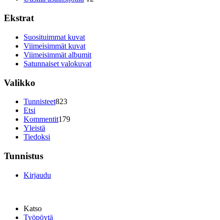
Ekstrat
Suosituimmat kuvat
Viimeisimmät kuvat
Viimeisimmät albumit
Satunnaiset valokuvat
Valikko
Tunnisteet
823
Etsi
Kommentit
179
Yleistä
Tiedoksi
Tunnistus
Kirjaudu
Katso
Työpöytä