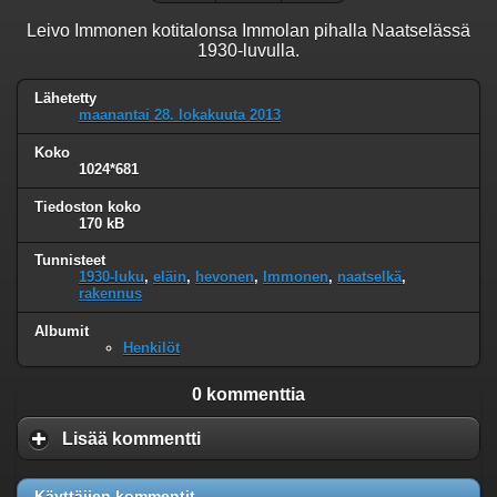
Leivo Immonen kotitalonsa Immolan pihalla Naatselässä
1930-luvulla.
Lähetetty
maanantai 28. lokakuuta 2013
Koko
1024*681
Tiedoston koko
170 kB
Tunnisteet
1930-luku
,
eläin
,
hevonen
,
Immonen
,
naatselkä
,
rakennus
Albumit
Henkilöt
0 kommenttia
Lisää kommentti
Käyttäjien kommentit