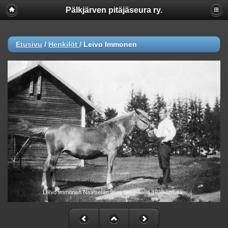
Pälkjärven pitäjäseura ry.
Etusivu
/
Henkilöt
/
Leivo Immonen