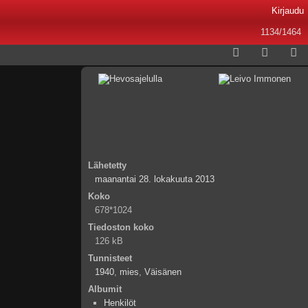
Kirjaudu
1134/1464
Lähetetty
maanantai 28. lokakuuta 2013
Koko
678*1024
Tiedoston koko
126 kB
Tunnisteet
1940
,
mies
,
Väisänen
Albumit
Henkilöt