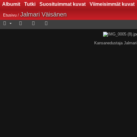
Albumit
Tutki
Suosituimmat kuvat
Viimeisimmät kuvat
Jalmari Väisänen
Etusivu
/
Kansanedustaja Jalmari