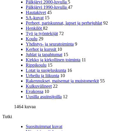
Pälkjärvi 2000-luvulla
5
Pälkjärvi 1990-luvulla
47
Hautakivet
45
SA-kuvat
15
Perheet, pariskunnat, lapset ja perhejuhlat
92
Henkilöt
82
Työ ja työntekijät
72
Koulu
29
Yhdistys- ja seuratoiminta
9
Kerhot ja kurssit
10
Juhlat ja tapahtumat
15
Kirkko ja kirkollinen toiminta
11
Rippikoulu
15
Lotat ja suojeluskunta
16
Urheilu ja liikunta
10
Rakennukset, maisemat ja muistomerkit
55
Kulkuvälineet
22
Evakossa
10
Uusilla asuinsijoilla
12
1464 kuvaa
Tutki
Suosituimmat kuvat