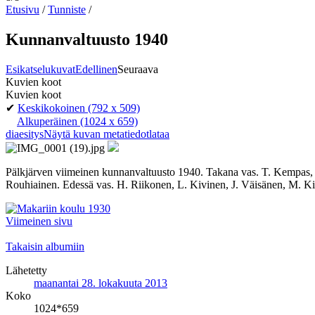
Etusivu
/
Tunniste
/
Kunnanvaltuusto 1940
Esikatselukuvat
Edellinen
Seuraava
Kuvien koot
Kuvien koot
✔
Keskikokoinen
(792 x 509)
Alkuperäinen
(1024 x 659)
diaesitys
Näytä kuvan metatiedot
lataa
Pälkjärven viimeinen kunnanvaltuusto 1940. Takana vas. T. Kempas, 
Rouhiainen. Edessä vas. H. Riikonen, L. Kivinen, J. Väisänen, M. Ki
Viimeinen sivu
Takaisin albumiin
Lähetetty
maanantai 28. lokakuuta 2013
Koko
1024*659