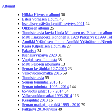
Albumit
Hilkka Hirvosen albumi
30
Esteri Vornasen albumi
45
Itsenäisyyspäivän kynttilänsytytys 2021
24
Olkkosen albumi
25
Tunnistettavia kuvia Linda Multanen os. Pakarinen album
Matti Iisakinpoika Könönen s. 1928 Pälkjärvi k.1999 To
Annikki Yrjänäisen albumi. Annikki Yrjänäinen e.Niemine
Kaisa Kilpeläisen albumista
27
Pakariset
34
Itsenäisyyspäivä 2020
31
Vuojolaisen albumista
38
Matti Pesosen albumista
13
Seuran kesäjuhlat 12.7.2015
23
Valkovuokkomatka 2015
59
Tunnistettavia
55
Seuran toimintaa 2015
15
Seuran toimintaa 1995 - 2014
144
65-vuotis juhlat 13.7.2014
34
Valkovuokkomatkat 1993-2014
113
Kesäjuhlat 2013
16
Seuran matkoja ja retkiä 1995 - 2010
79
Pälkjärvi 2010-luvulla
49