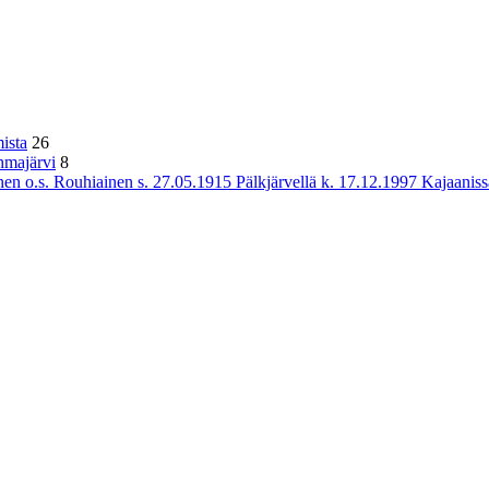
ista
26
hmajärvi
8
n o.s. Rouhiainen s. 27.05.1915 Pälkjärvellä k. 17.12.1997 Kajaaniss