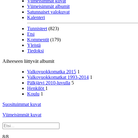
Viimeisimmät kuvat
Viimeisimmät albumit
Satunnaiset valokuvat
Kalenteri
Tunnisteet
(823)
Etsi
Kommentit
(179)
Yleistä
Tiedoksi
Aiheeseen liittyvät albumit
Valkovuokkomatka 2015
1
Valkovuokkomatkat 1993-2014
1
Pälkjärvi 2010-luvulla
5
Henkilöt
1
Koulu
1
Suosituimmat kuvat
Viimeisimmät kuvat
8/8