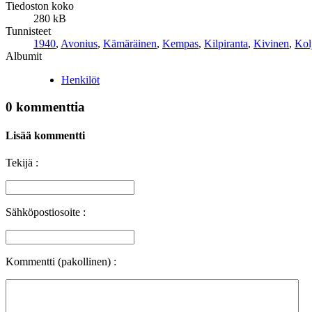
Tiedoston koko
280 kB
Tunnisteet
1940
,
Avonius
,
Kämäräinen
,
Kempas
,
Kilpiranta
,
Kivinen
,
Kol
Albumit
Henkilöt
0 kommenttia
Lisää kommentti
Tekijä :
Sähköpostiosoite :
Kommentti (pakollinen) :