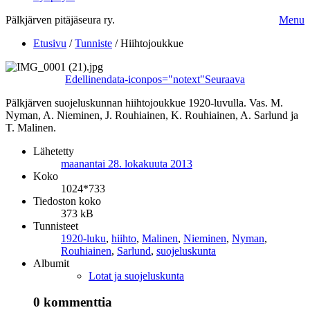
Pälkjärven pitäjäseura ry.
Menu
Etusivu
/
Tunniste
/
Hiihtojoukkue
Edellinen
data-iconpos="notext"
Seuraava
Pälkjärven suojeluskunnan hiihtojoukkue 1920-luvulla. Vas. M.
Nyman, A. Nieminen, J. Rouhiainen, K. Rouhiainen, A. Sarlund ja
T. Malinen.
Lähetetty
maanantai 28. lokakuuta 2013
Koko
1024*733
Tiedoston koko
373 kB
Tunnisteet
1920-luku
,
hiihto
,
Malinen
,
Nieminen
,
Nyman
,
Rouhiainen
,
Sarlund
,
suojeluskunta
Albumit
Lotat ja suojeluskunta
0 kommenttia