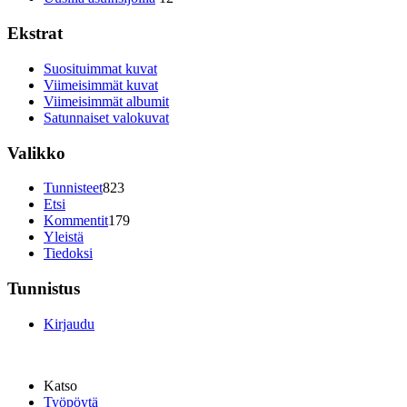
Ekstrat
Suosituimmat kuvat
Viimeisimmät kuvat
Viimeisimmät albumit
Satunnaiset valokuvat
Valikko
Tunnisteet
823
Etsi
Kommentit
179
Yleistä
Tiedoksi
Tunnistus
Kirjaudu
Katso
Työpöytä