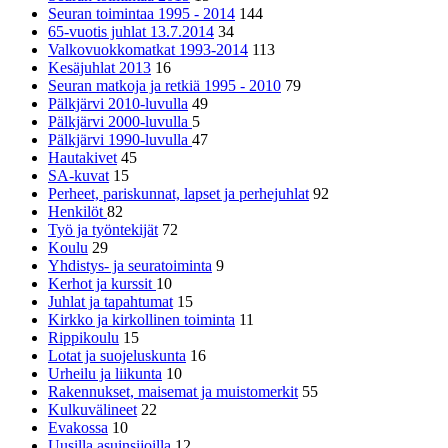
Seuran toimintaa 1995 - 2014
144
65-vuotis juhlat 13.7.2014
34
Valkovuokkomatkat 1993-2014
113
Kesäjuhlat 2013
16
Seuran matkoja ja retkiä 1995 - 2010
79
Pälkjärvi 2010-luvulla
49
Pälkjärvi 2000-luvulla
5
Pälkjärvi 1990-luvulla
47
Hautakivet
45
SA-kuvat
15
Perheet, pariskunnat, lapset ja perhejuhlat
92
Henkilöt
82
Työ ja työntekijät
72
Koulu
29
Yhdistys- ja seuratoiminta
9
Kerhot ja kurssit
10
Juhlat ja tapahtumat
15
Kirkko ja kirkollinen toiminta
11
Rippikoulu
15
Lotat ja suojeluskunta
16
Urheilu ja liikunta
10
Rakennukset, maisemat ja muistomerkit
55
Kulkuvälineet
22
Evakossa
10
Uusilla asuinsijoilla
12