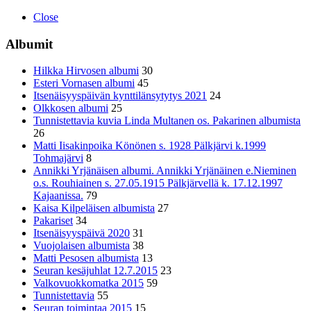
Close
Albumit
Hilkka Hirvosen albumi
30
Esteri Vornasen albumi
45
Itsenäisyyspäivän kynttilänsytytys 2021
24
Olkkosen albumi
25
Tunnistettavia kuvia Linda Multanen os. Pakarinen albumista
26
Matti Iisakinpoika Könönen s. 1928 Pälkjärvi k.1999
Tohmajärvi
8
Annikki Yrjänäisen albumi. Annikki Yrjänäinen e.Nieminen
o.s. Rouhiainen s. 27.05.1915 Pälkjärvellä k. 17.12.1997
Kajaanissa.
79
Kaisa Kilpeläisen albumista
27
Pakariset
34
Itsenäisyyspäivä 2020
31
Vuojolaisen albumista
38
Matti Pesosen albumista
13
Seuran kesäjuhlat 12.7.2015
23
Valkovuokkomatka 2015
59
Tunnistettavia
55
Seuran toimintaa 2015
15