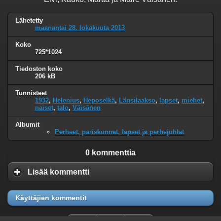
Lähetetty
maanantai 28. lokakuuta 2013
Koko
725*1024
Tiedoston koko
206 kB
Tunnisteet
1932
,
Helenius
,
Heposelkä
,
Länsilaakso
,
lapset
,
miehet
,
naiset
,
talo
,
Väisänen
Albumit
Perheet, pariskunnat, lapset ja perhejuhlat
0 kommenttia
Lisää kommentti
Käyttäjien kommentit