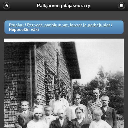
Pälkjärven pitäjäseura ry.
Etusivu
/
Perheet, pariskunnat, lapset ja perhejuhlat
/
Heposelän väki