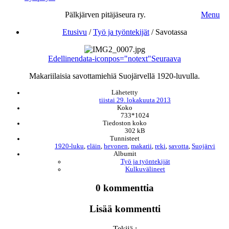
Pälkjärven pitäjäseura ry.
Menu
Etusivu
/
Työ ja työntekijät
/
Savotassa
Edellinen
data-iconpos="notext"
Seuraava
Makariilaisia savottamiehiä Suojärvellä 1920-luvulla.
Lähetetty
tiistai 29. lokakuuta 2013
Koko
733*1024
Tiedoston koko
302 kB
Tunnisteet
1920-luku
,
eläin
,
hevonen
,
makarii
,
reki
,
savotta
,
Suojärvi
Albumit
Työ ja työntekijät
Kulkuvälineet
0 kommenttia
Lisää kommentti
Tekijä :