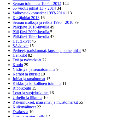
Seuran toimintaa 1995 - 2014
144
65-vuotis juhlat 13.7.2014
34
Valkovuokkomatkat 1993-2014
113
Kesäjuhlat 2013
16
Seuran matkoja ja retkiä 1995 - 2010
79
Pälkjärvi 2010-luvulla
49
Pälkjärvi 2000-luvulla
5
Pälkjärvi 1990-luvulla
47
Hautakivet
45
SA-kuvat
15
Perheet, pariskunnat, lapset ja perhejuhlat
92
Henkilöt
82
Työ ja työntekijät
72
Koulu
29
Yhdistys- ja seuratoiminta
9
Kerhot ja kurssit
10
Juhlat ja tapahtumat
15
Kirkko ja kirkollinen toiminta
11
Rippikoulu
15
Lotat ja suojeluskunta
16
Urheilu ja liikunta
10
Rakennukset, maisemat ja muistomerkit
55
Kulkuvälineet
22
Evakossa
10
Uusilla asuinsijoilla
12