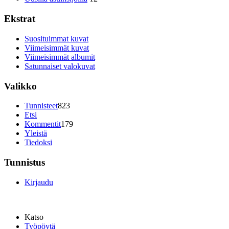
Ekstrat
Suosituimmat kuvat
Viimeisimmät kuvat
Viimeisimmät albumit
Satunnaiset valokuvat
Valikko
Tunnisteet
823
Etsi
Kommentit
179
Yleistä
Tiedoksi
Tunnistus
Kirjaudu
Katso
Työpöytä