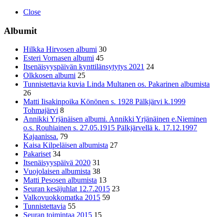
Close
Albumit
Hilkka Hirvosen albumi
30
Esteri Vornasen albumi
45
Itsenäisyyspäivän kynttilänsytytys 2021
24
Olkkosen albumi
25
Tunnistettavia kuvia Linda Multanen os. Pakarinen albumista
26
Matti Iisakinpoika Könönen s. 1928 Pälkjärvi k.1999
Tohmajärvi
8
Annikki Yrjänäisen albumi. Annikki Yrjänäinen e.Nieminen
o.s. Rouhiainen s. 27.05.1915 Pälkjärvellä k. 17.12.1997
Kajaanissa.
79
Kaisa Kilpeläisen albumista
27
Pakariset
34
Itsenäisyyspäivä 2020
31
Vuojolaisen albumista
38
Matti Pesosen albumista
13
Seuran kesäjuhlat 12.7.2015
23
Valkovuokkomatka 2015
59
Tunnistettavia
55
Seuran toimintaa 2015
15