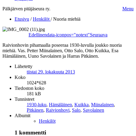
Pälkjärven pitäjäseura ry.
Menu
Etusivu
/
Henkilöt
/
Nuoria miehiä
Edellinen
data-iconpos="notext"
Seuraava
Raivionhovin pihamaalla poseeraa 1930-luvulla joukko nuoria
miehiä. Vas. Petter Miinalainen, Otto Salo, Otto Kuikka, Esa
Hämäläinen, Uuno Savolainen ja Harras Pitkänen.
Lähetetty
tiistai 29. lokakuuta 2013
Koko
1024*628
Tiedoston koko
181 kB
Tunnisteet
1930-luku
,
Hämäläinen
,
Kuikka
,
Miinalainen
,
Pitkänen
,
Raivionhovi
,
Salo
,
Savolainen
Albumit
Henkilöt
1 kommentti