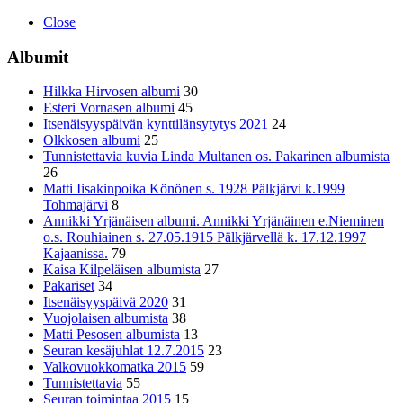
Close
Albumit
Hilkka Hirvosen albumi
30
Esteri Vornasen albumi
45
Itsenäisyyspäivän kynttilänsytytys 2021
24
Olkkosen albumi
25
Tunnistettavia kuvia Linda Multanen os. Pakarinen albumista
26
Matti Iisakinpoika Könönen s. 1928 Pälkjärvi k.1999
Tohmajärvi
8
Annikki Yrjänäisen albumi. Annikki Yrjänäinen e.Nieminen
o.s. Rouhiainen s. 27.05.1915 Pälkjärvellä k. 17.12.1997
Kajaanissa.
79
Kaisa Kilpeläisen albumista
27
Pakariset
34
Itsenäisyyspäivä 2020
31
Vuojolaisen albumista
38
Matti Pesosen albumista
13
Seuran kesäjuhlat 12.7.2015
23
Valkovuokkomatka 2015
59
Tunnistettavia
55
Seuran toimintaa 2015
15