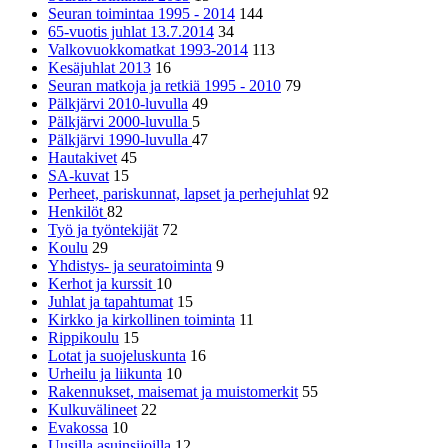
Seuran toimintaa 1995 - 2014
144
65-vuotis juhlat 13.7.2014
34
Valkovuokkomatkat 1993-2014
113
Kesäjuhlat 2013
16
Seuran matkoja ja retkiä 1995 - 2010
79
Pälkjärvi 2010-luvulla
49
Pälkjärvi 2000-luvulla
5
Pälkjärvi 1990-luvulla
47
Hautakivet
45
SA-kuvat
15
Perheet, pariskunnat, lapset ja perhejuhlat
92
Henkilöt
82
Työ ja työntekijät
72
Koulu
29
Yhdistys- ja seuratoiminta
9
Kerhot ja kurssit
10
Juhlat ja tapahtumat
15
Kirkko ja kirkollinen toiminta
11
Rippikoulu
15
Lotat ja suojeluskunta
16
Urheilu ja liikunta
10
Rakennukset, maisemat ja muistomerkit
55
Kulkuvälineet
22
Evakossa
10
Uusilla asuinsijoilla
12