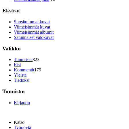
Ekstrat
Suosituimmat kuvat
Viimeisimmät kuvat
Viimeisimmät albumit
Satunnaiset valokuvat
Valikko
Tunnisteet
823
Etsi
Kommentit
179
Yleistä
Tiedoksi
Tunnistus
Kirjaudu
Katso
Työpöytä