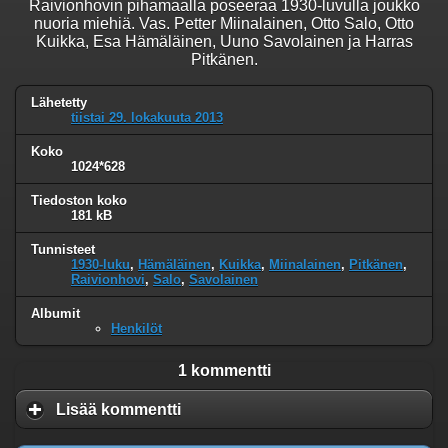
Raivionhovin pihamaalla poseeraa 1930-luvulla joukko
nuoria miehiä. Vas. Petter Miinalainen, Otto Salo, Otto
Kuikka, Esa Hämäläinen, Uuno Savolainen ja Harras
Pitkänen.
Lähetetty
tiistai 29. lokakuuta 2013
Koko
1024*628
Tiedoston koko
181 kB
Tunnisteet
1930-luku
,
Hämäläinen
,
Kuikka
,
Miinalainen
,
Pitkänen
,
Raivionhovi
,
Salo
,
Savolainen
Albumit
Henkilöt
1 kommentti
Lisää kommentti