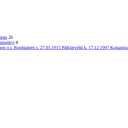
ista
26
hmajärvi
8
n o.s. Rouhiainen s. 27.05.1915 Pälkjärvellä k. 17.12.1997 Kajaaniss