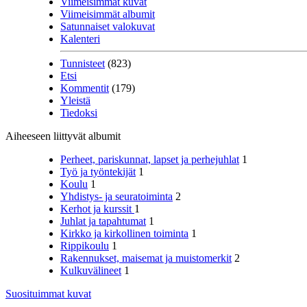
Viimeisimmät kuvat
Viimeisimmät albumit
Satunnaiset valokuvat
Kalenteri
Tunnisteet
(823)
Etsi
Kommentit
(179)
Yleistä
Tiedoksi
Aiheeseen liittyvät albumit
Perheet, pariskunnat, lapset ja perhejuhlat
1
Työ ja työntekijät
1
Koulu
1
Yhdistys- ja seuratoiminta
2
Kerhot ja kurssit
1
Juhlat ja tapahtumat
1
Kirkko ja kirkollinen toiminta
1
Rippikoulu
1
Rakennukset, maisemat ja muistomerkit
2
Kulkuvälineet
1
Suosituimmat kuvat