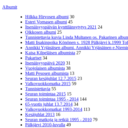
Albumit
Hilkka Hirvosen albumi
30
Esteri Vornasen albumi
45
Itsenäisyyspäivän kynttilänsytytys 2021
24
Olkkosen albumi
25
Tunnistettavia kuvia Linda Multanen os. Pakarinen album
Matti Iisakinpoika Könönen s. 1928 Pälkjärvi k.1999 To
Annikki Yrjänäisen albumi. Annikki Yrjänäinen e.Niemine
Kaisa Kilpeläisen albumista
27
Pakariset
34
Itsenäisyyspäivä 2020
31
Vuojolaisen albumista
38
Matti Pesosen albumista
13
Seuran kesäjuhlat 12.7.2015
23
Valkovuokkomatka 2015
59
Tunnistettavia
55
Seuran toimintaa 2015
15
Seuran toimintaa 1995 - 2014
144
65-vuotis juhlat 13.7.2014
34
Valkovuokkomatkat 1993-2014
113
Kesäjuhlat 2013
16
Seuran matkoja ja retkiä 1995 - 2010
79
Pälkjärvi 2010-luvulla
49