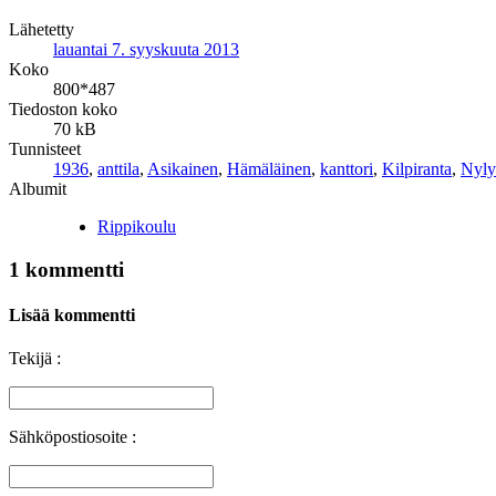
Lähetetty
lauantai 7. syyskuuta 2013
Koko
800*487
Tiedoston koko
70 kB
Tunnisteet
1936
,
anttila
,
Asikainen
,
Hämäläinen
,
kanttori
,
Kilpiranta
,
Nyly
Albumit
Rippikoulu
1 kommentti
Lisää kommentti
Tekijä :
Sähköpostiosoite :