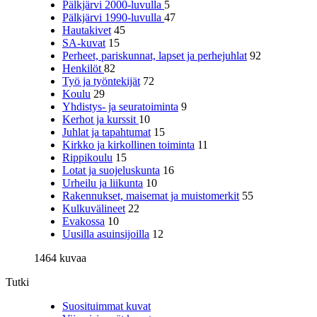
Pälkjärvi 2000-luvulla
5
Pälkjärvi 1990-luvulla
47
Hautakivet
45
SA-kuvat
15
Perheet, pariskunnat, lapset ja perhejuhlat
92
Henkilöt
82
Työ ja työntekijät
72
Koulu
29
Yhdistys- ja seuratoiminta
9
Kerhot ja kurssit
10
Juhlat ja tapahtumat
15
Kirkko ja kirkollinen toiminta
11
Rippikoulu
15
Lotat ja suojeluskunta
16
Urheilu ja liikunta
10
Rakennukset, maisemat ja muistomerkit
55
Kulkuvälineet
22
Evakossa
10
Uusilla asuinsijoilla
12
1464 kuvaa
Tutki
Suosituimmat kuvat