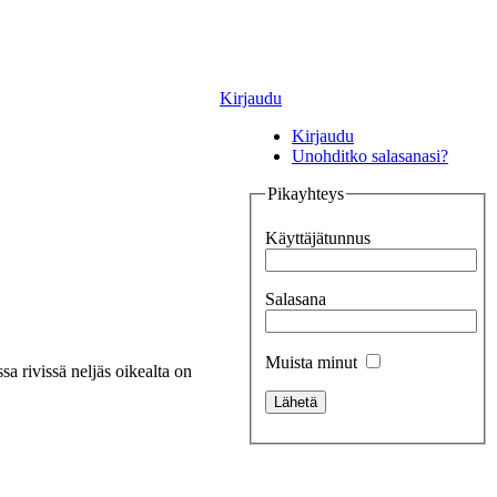
Kirjaudu
Kirjaudu
Unohditko salasanasi?
Pikayhteys
Käyttäjätunnus
Salasana
Muista minut
a rivissä neljäs oikealta on