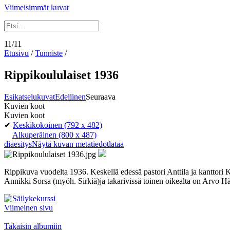
Viimeisimmät kuvat
11/11
Etusivu
/
Tunniste
/
Rippikoululaiset 1936
Esikatselukuvat
Edellinen
Seuraava
Kuvien koot
Kuvien koot
✔
Keskikokoinen
(792 x 482)
Alkuperäinen
(800 x 487)
diaesitys
Näytä kuvan metatiedot
lataa
Rippikuva vuodelta 1936. Keskellä edessä pastori Anttila ja kanttori K
Annikki Sorsa (myöh. Sirkiä)ja takarivissä toinen oikealta on Arvo H
Viimeinen sivu
Takaisin albumiin