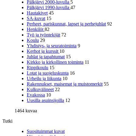
Pälkjärvi 2000-luvulla
5
Pälkjärvi 1990-luvulla
47
Hautakivet
45
SA-kuvat
15
Perheet, pariskunnat, lapset ja perhejuhlat
92
Henkilöt
82
Työ ja työntekijät
72
Koulu
29
Yhdistys- ja seuratoiminta
9
Kerhot ja kurssit
10
Juhlat ja tapahtumat
15
Kirkko ja kirkollinen toiminta
11
Rippikoulu
15
Lotat ja suojeluskunta
16
Urheilu ja liikunta
10
Rakennukset, maisemat ja muistomerkit
55
Kulkuvälineet
22
Evakossa
10
Uusilla asuinsijoilla
12
1464 kuvaa
Tutki
Suosituimmat kuvat