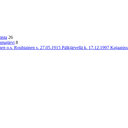
ista
26
hmajärvi
8
n o.s. Rouhiainen s. 27.05.1915 Pälkjärvellä k. 17.12.1997 Kajaaniss