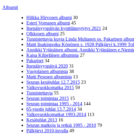
Albumit
Hilkka Hirvosen albumi
30
Esteri Vornasen albumi
45
Itsenäisyyspäivän kynttilänsytytys 2021
24
Olkkosen albumi
25
Tunnistettavia kuvia Linda Multanen os. Pakarinen album
Matti Iisakinpoika Könönen s. 1928 Pälkjärvi k.1999 To
Annikki Yrjänäisen albumi. Annikki Yrjänäinen e.Niemine
Kaisa Kilpeläisen albumista
27
Pakariset
34
Itsenäisyyspäivä 2020
31
Vuojolaisen albumista
38
Matti Pesosen albumista
13
Seuran kesäjuhlat 12.7.2015
23
Valkovuokkomatka 2015
59
Tunnistettavia
55
Seuran toimintaa 2015
15
Seuran toimintaa 1995 - 2014
144
65-vuotis juhlat 13.7.2014
34
Valkovuokkomatkat 1993-2014
113
Kesäjuhlat 2013
16
Seuran matkoja ja retkiä 1995 - 2010
79
Pälkjärvi 2010-luvulla
49