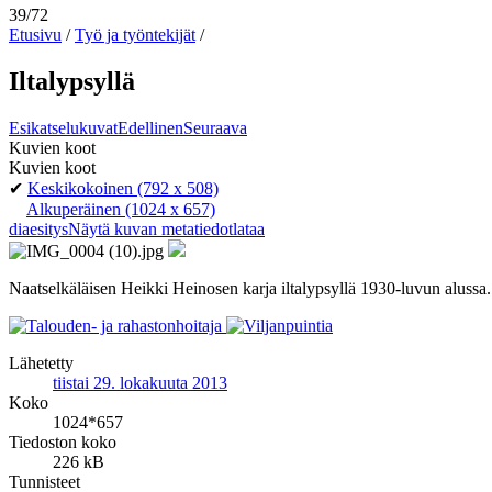
39/72
Etusivu
/
Työ ja työntekijät
/
Iltalypsyllä
Esikatselukuvat
Edellinen
Seuraava
Kuvien koot
Kuvien koot
✔
Keskikokoinen
(792 x 508)
Alkuperäinen
(1024 x 657)
diaesitys
Näytä kuvan metatiedot
lataa
Naatselkäläisen Heikki Heinosen karja iltalypsyllä 1930-luvun alussa.
Lähetetty
tiistai 29. lokakuuta 2013
Koko
1024*657
Tiedoston koko
226 kB
Tunnisteet