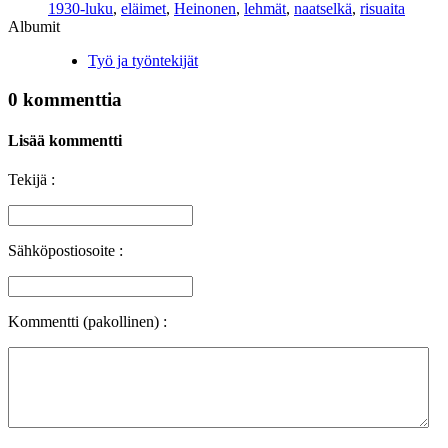
1930-luku
,
eläimet
,
Heinonen
,
lehmät
,
naatselkä
,
risuaita
Albumit
Työ ja työntekijät
0 kommenttia
Lisää kommentti
Tekijä :
Sähköpostiosoite :
Kommentti (pakollinen) :