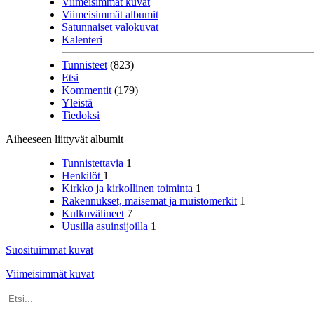
Viimeisimmät kuvat
Viimeisimmät albumit
Satunnaiset valokuvat
Kalenteri
Tunnisteet
(823)
Etsi
Kommentit
(179)
Yleistä
Tiedoksi
Aiheeseen liittyvät albumit
Tunnistettavia
1
Henkilöt
1
Kirkko ja kirkollinen toiminta
1
Rakennukset, maisemat ja muistomerkit
1
Kulkuvälineet
7
Uusilla asuinsijoilla
1
Suosituimmat kuvat
Viimeisimmät kuvat