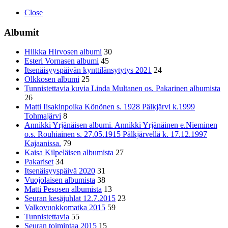
Close
Albumit
Hilkka Hirvosen albumi
30
Esteri Vornasen albumi
45
Itsenäisyyspäivän kynttilänsytytys 2021
24
Olkkosen albumi
25
Tunnistettavia kuvia Linda Multanen os. Pakarinen albumista
26
Matti Iisakinpoika Könönen s. 1928 Pälkjärvi k.1999
Tohmajärvi
8
Annikki Yrjänäisen albumi. Annikki Yrjänäinen e.Nieminen
o.s. Rouhiainen s. 27.05.1915 Pälkjärvellä k. 17.12.1997
Kajaanissa.
79
Kaisa Kilpeläisen albumista
27
Pakariset
34
Itsenäisyyspäivä 2020
31
Vuojolaisen albumista
38
Matti Pesosen albumista
13
Seuran kesäjuhlat 12.7.2015
23
Valkovuokkomatka 2015
59
Tunnistettavia
55
Seuran toimintaa 2015
15