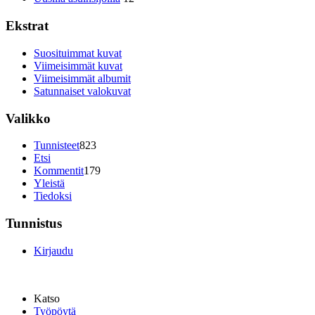
Ekstrat
Suosituimmat kuvat
Viimeisimmät kuvat
Viimeisimmät albumit
Satunnaiset valokuvat
Valikko
Tunnisteet
823
Etsi
Kommentit
179
Yleistä
Tiedoksi
Tunnistus
Kirjaudu
Katso
Työpöytä