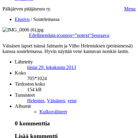
Pälkjärven pitäjäseura ry.
Menu
Etusivu
/
Soutelemassa
Edellinen
data-iconpos="notext"
Seuraava
Väisäsen lapset isänsä Jalmarin ja Vilho Heleniuksen (peräsimessä)
kanssa soutelemassa. Hyvin näyttää vene kantavan isonkin lastin.
Lähetetty
tiistai 29. lokakuuta 2013
Koko
705*1024
Tiedoston koko
154 kB
Tunnisteet
Helenius
,
Väisänen
,
vene
Albumit
Kulkuvälineet
0 kommenttia
Lisää kommentti