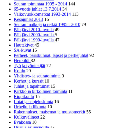
Seuran toimintaa 1995 - 2014
144
65-vuotis juhlat 13.7.2014
34
Valkovuokkomatkat 1993-2014
113
Kesäjuhlat 2013
16
Seuran matkoja ja retkiä 1995 - 2010
79
Pälkjärvi 2010-luvulla
49
Pälkjärvi 2000-luvulla
5
Pälkjärvi 1990-luvulla
47
Hautakivet
45
SA-kuvat
15
Perheet, pariskunnat, lapset ja perhejuhlat
92
Henkilöt
82
Työ ja työntekijät
72
Koulu
29
Yhdistys- ja seuratoiminta
9
Kerhot ja kurssit
10
Juhlat ja tapahtumat
15
Kirkko ja kirkollinen toiminta
11
Rippikoulu
15
Lotat ja suojeluskunta
16
Urheilu ja liikunta
10
Rakennukset, maisemat ja muistomerkit
55
Kulkuvälineet
22
Evakossa
10
Uusilla asuinsijoilla
12