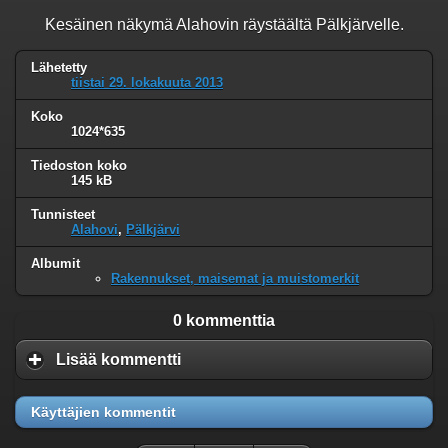
Kesäinen näkymä Alahovin räystäältä Pälkjärvelle.
Lähetetty
tiistai 29. lokakuuta 2013
Koko
1024*635
Tiedoston koko
145 kB
Tunnisteet
Alahovi
,
Pälkjärvi
Albumit
Rakennukset, maisemat ja muistomerkit
0 kommenttia
Lisää kommentti
Käyttäjien kommentit