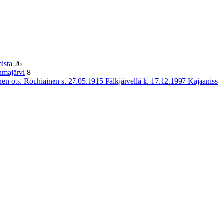
ista
26
hmajärvi
8
n o.s. Rouhiainen s. 27.05.1915 Pälkjärvellä k. 17.12.1997 Kajaaniss