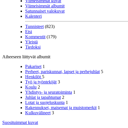
Viimeisimmät kuvat
Viimeisimmät albumit
Satunnaiset valokuvat
Kalenteri
Tunnisteet
(823)
Etsi
Kommentit
(179)
Yleistä
Tiedoksi
Aiheeseen liittyvät albumit
Pakariset
1
Perheet, pariskunnat, lapset ja perhejuhlat
5
Henkilöt
5
Työ ja työntekijät
3
Koulu
2
Yhdistys- ja seuratoiminta
1
Juhlat ja tapahtumat
2
Lotat ja suojeluskunta
1
Rakennukset, maisemat ja muistomerkit
1
Kulkuvälineet
3
Suosituimmat kuvat