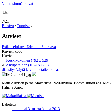
Viimeisimmät kuvat
7/21
Etusivu
/
Tunniste
/
Auviset
Esikatselukuvat
Edellinen
Seuraava
Kuvien koot
Kuvien koot
Keskikokoinen
(792 x 529)
✔
Alkuperäinen
(1024 x 685)
diaesitys
Näytä kuvan metatiedot
lataa
Matti Auvisen perhe Makariista 1920-luvulla. Edessä Juudit (os. Moil
Hilja ja Aaro.
Lähetetty
sunnuntai 3. marraskuuta 2013