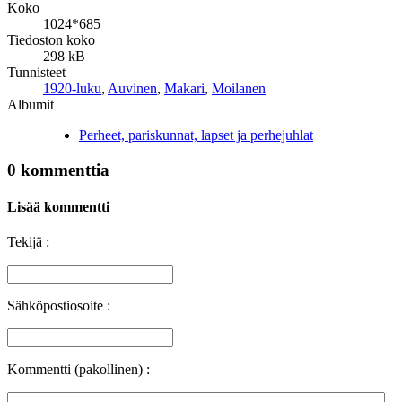
Koko
1024*685
Tiedoston koko
298 kB
Tunnisteet
1920-luku
,
Auvinen
,
Makari
,
Moilanen
Albumit
Perheet, pariskunnat, lapset ja perhejuhlat
0 kommenttia
Lisää kommentti
Tekijä :
Sähköpostiosoite :
Kommentti (pakollinen) :