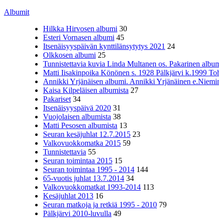
Albumit
Hilkka Hirvosen albumi
30
Esteri Vornasen albumi
45
Itsenäisyyspäivän kynttilänsytytys 2021
24
Olkkosen albumi
25
Tunnistettavia kuvia Linda Multanen os. Pakarinen album
Matti Iisakinpoika Könönen s. 1928 Pälkjärvi k.1999 To
Annikki Yrjänäisen albumi. Annikki Yrjänäinen e.Niemine
Kaisa Kilpeläisen albumista
27
Pakariset
34
Itsenäisyyspäivä 2020
31
Vuojolaisen albumista
38
Matti Pesosen albumista
13
Seuran kesäjuhlat 12.7.2015
23
Valkovuokkomatka 2015
59
Tunnistettavia
55
Seuran toimintaa 2015
15
Seuran toimintaa 1995 - 2014
144
65-vuotis juhlat 13.7.2014
34
Valkovuokkomatkat 1993-2014
113
Kesäjuhlat 2013
16
Seuran matkoja ja retkiä 1995 - 2010
79
Pälkjärvi 2010-luvulla
49