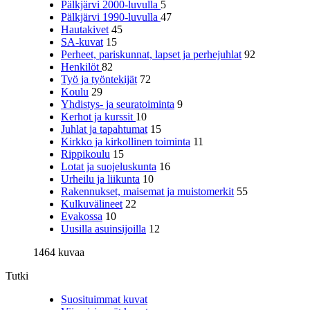
Pälkjärvi 2000-luvulla
5
Pälkjärvi 1990-luvulla
47
Hautakivet
45
SA-kuvat
15
Perheet, pariskunnat, lapset ja perhejuhlat
92
Henkilöt
82
Työ ja työntekijät
72
Koulu
29
Yhdistys- ja seuratoiminta
9
Kerhot ja kurssit
10
Juhlat ja tapahtumat
15
Kirkko ja kirkollinen toiminta
11
Rippikoulu
15
Lotat ja suojeluskunta
16
Urheilu ja liikunta
10
Rakennukset, maisemat ja muistomerkit
55
Kulkuvälineet
22
Evakossa
10
Uusilla asuinsijoilla
12
1464 kuvaa
Tutki
Suosituimmat kuvat